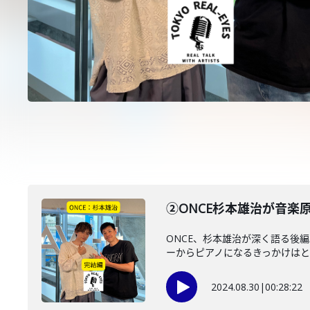
②ONCE杉本雄治が音
ONCE、杉本雄治が深く語る後
ーからピアノになるきっかけはとあ
2024.08.30
|
00:28:22