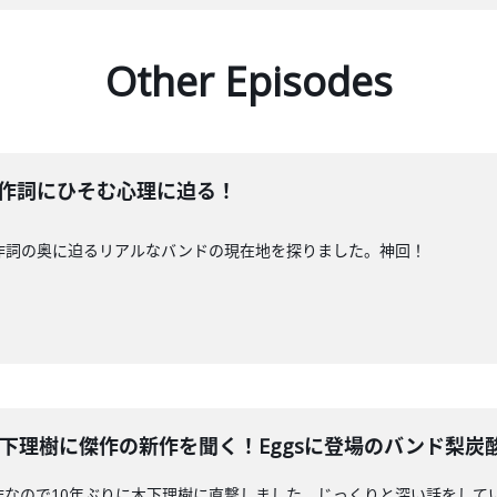
Other Episodes
る。作詞にひそむ心理に迫る！
き、作詞の奥に迫るリアルなバンドの現在地を探りました。神回！
hol木下理樹に傑作の新作を聞く！Eggsに登場のバンド梨
が傑作なので10年ぶりに木下理樹に直撃しました。じっくりと深い話をしています。Eg