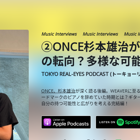
Music Interviews
Music Interviews
Music I
②ONCE杉本雄治
の転向？多様な可
TOKYO REAL-EYES PODCAST (トーキョ
ONCE、杉本雄治
が深く語る後編。WEAVERに
ードマークのピアノを辞めていた時期とは？ギタ
自分の持つ可能性と広がりを考える完結編！