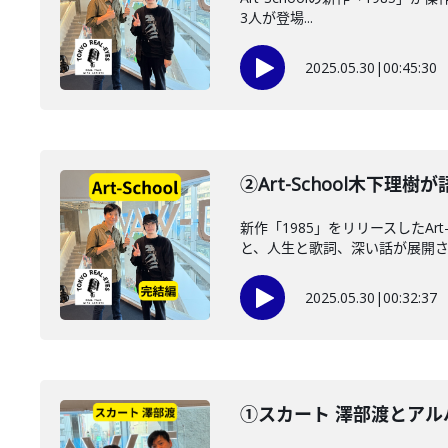
3人が登場...
2025.05.30
|
00:45:30
②Art-School木下
新作「1985」をリリースしたA
と、人生と歌詞、深い話が展開
2025.05.30
|
00:32:37
①スカート 澤部渡とアル