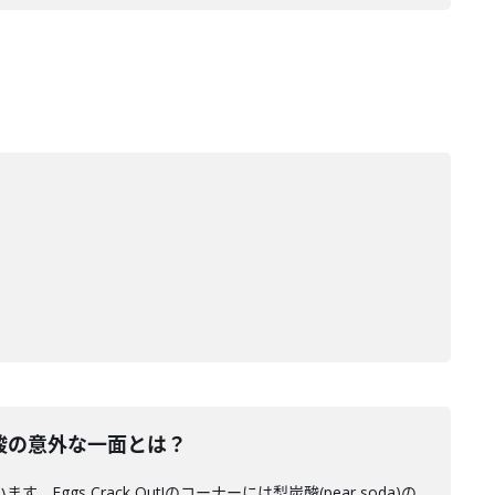
炭酸の意外な一面とは？
gs Crack Out!のコーナーには梨炭酸(pear soda)の