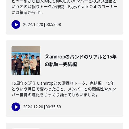
ビュー前から個人的にも仲の良いメンバーとの思い出話と
いう名の深掘りトークが炸裂！Eggs Crack Out!のコーナー
には福岡からTh...
2024.12.20
|
00:53:08
②andropのバンドのリアルと15年
の軌跡ー完結編
15周年を迎えたandropとの深掘りトーク、完結編。15年
とういう月日で変わったこと、メンバーとの関係性やメン
バー自身の進化をじっくり語ってもらいました。
2024.12.20
|
00:35:59