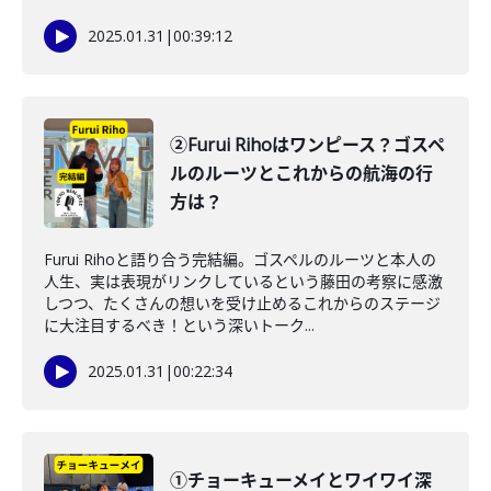
2025.01.31
|
00:39:12
②Furui Rihoはワンピース？ゴスペ
ルのルーツとこれからの航海の行
方は？
Furui Rihoと語り合う完結編。ゴスペルのルーツと本人の
人生、実は表現がリンクしているという藤田の考察に感激
しつつ、たくさんの想いを受け止めるこれからのステージ
に大注目するべき！という深いトーク...
2025.01.31
|
00:22:34
①チョーキューメイとワイワイ深