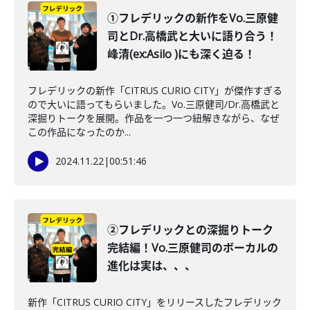
①フレデリックの新作をVo.三原健
司とDr.高橋武と大いに語り合う！
峰清(ex:Asilo )にも深く迫る！
フレデリックの新作「CITRUS CURIO CITY」が傑作すぎる
ので大いに語ってもらいました。Vo.三原健司/Dr.高橋武と
深掘りトークを展開。作品を一つ一つ紐解きながら、なぜ
この作品になったのか...
2024.11.22
|
00:51:46
②フレデリックとの深掘りトーク
完結編！Vo.三原健司のボーカルの
進化は実は、、、
新作「CITRUS CURIO CITY」をリリースしたフレデリック