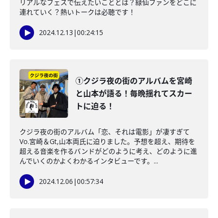
リアルなフェスで伝えたいこととは？緑仙ファンをどこに
連れていく？熱いトークは必聴です！
2024.12.13
|
00:24:15
①クジラ夜の街のアルバムを宮崎
と山本が語る！毎晩揺れてスカー
トに迫る！
クジラ夜の街のアルバム「恋、それは電影」が凄すぎて
Vo.宮崎＆Gt,山本両氏に迫りました。予想を超え、期待を
超える音楽を作るバンドがどのように考え、どのように進
んでいくのかよくわかるインタビューです。...
2024.12.06
|
00:57:34