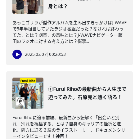
身とは？
あっこゴリラが傑作アルバムを生み出すきっかけはJ-WAVE
で5年半担当していたラジオ番組だった？なければ終わっ
てた、とは？劇薬、の意味とは？J-WAVEナビゲーター藤
田のラジオに対する考え方とは？衝撃...
2025.02.07
|
00:20:53
①Furui Rihoの最新曲から人生まで
迫ってみた。石原克と熱く語る！
Furui Rihoに迫る前編、最新曲から紐解く「出会いと別
れ」別れを祝福する、とは？自身のキャリアの挫折と進
化、両方に迫る２編のライフストーリー、ドキュメンタリ
ーインタビューです！神回！