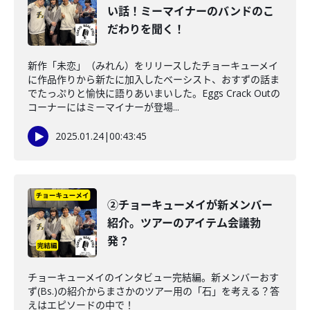
い話！ミーマイナーのバンドのこ
だわりを聞く！
新作「未恋」（みれん）をリリースしたチョーキューメイ
に作品作りから新たに加入したベーシスト、おすずの話ま
でたっぷりと愉快に語りあいまいした。Eggs Crack Outの
コーナーにはミーマイナーが登場...
2025.01.24
|
00:43:45
②チョーキューメイが新メンバー
紹介。ツアーのアイテム会議勃
発？
チョーキューメイのインタビュー完結編。新メンバーおす
ず(Bs.)の紹介からまさかのツアー用の「石」を考える？答
えはエピソードの中で！