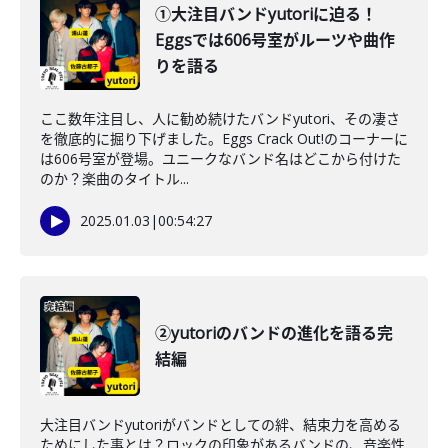
①大注目バンドyutoriに迫る！
Eggsでは606号室がルーツや曲作
りを語る
ここ数年注目し、人に勧め続けたバンドyutori、その凄さ
を徹底的に掘り下げました。Eggs Crack Out!のコーナーに
は606号室が登場。ユニークなバンド名はどこから付けた
のか？楽曲のタイトル...
2025.01.03
|
00:54:27
②yutoriのバンドの進化を語る完
結編
大注目バンドyutoriがバンドとしての絆、結束力を高める
ためにした事とは？ロックの印象があるバンドの、音楽性