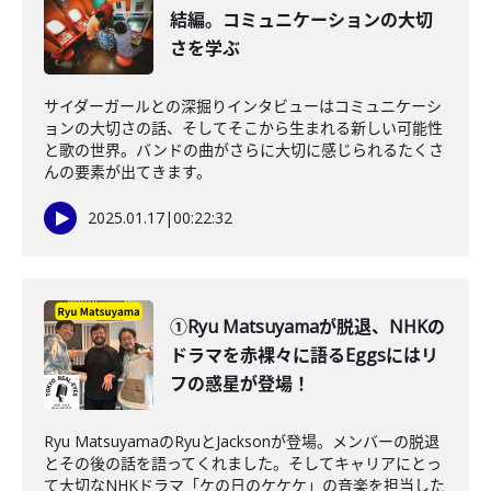
結編。コミュニケーションの大切
さを学ぶ
サイダーガールとの深掘りインタビューはコミュニケーシ
ョンの大切さの話、そしてそこから生まれる新しい可能性
と歌の世界。バンドの曲がさらに大切に感じられるたくさ
んの要素が出てきます。
2025.01.17
|
00:22:32
①Ryu Matsuyamaが脱退、NHKの
ドラマを赤裸々に語るEggsにはリ
フの惑星が登場！
Ryu MatsuyamaのRyuとJacksonが登場。メンバーの脱退
とその後の話を語ってくれました。そしてキャリアにとっ
て大切なNHKドラマ「ケの日のケケケ」の音楽を担当した