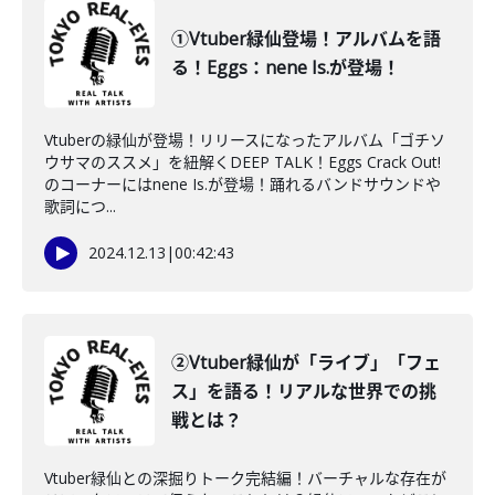
①Vtuber緑仙登場！アルバムを語
る！Eggs：nene Is.が登場！
Vtuberの緑仙が登場！リリースになったアルバム「ゴチソ
ウサマのススメ」を紐解くDEEP TALK！Eggs Crack Out!
のコーナーにはnene Is.が登場！踊れるバンドサウンドや
歌詞につ...
2024.12.13
|
00:42:43
②Vtuber緑仙が「ライブ」「フェ
ス」を語る！リアルな世界での挑
戦とは？
Vtuber緑仙との深掘りトーク完結編！バーチャルな存在が