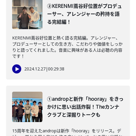
②KERENMI蔦谷好位置がプロデュ
ーサー、アレンジャーの矜持を語
る完結編！
KERENMI蔦谷好位置と熱く語る完結編。アレンジャー、
プロデューサーとしての生き方、こだわりや価値をしっか
りと語ってくれました。音楽に興味がある人は必聴の内容
です！
2024.12.27
|
00:29:38
①andropと新作「hooray」をきっ
かけに思い出話炸裂！Theカンナ
クラブと深掘りトークも
15周年を迎えたandropは新作「hooray」をリリース。デ