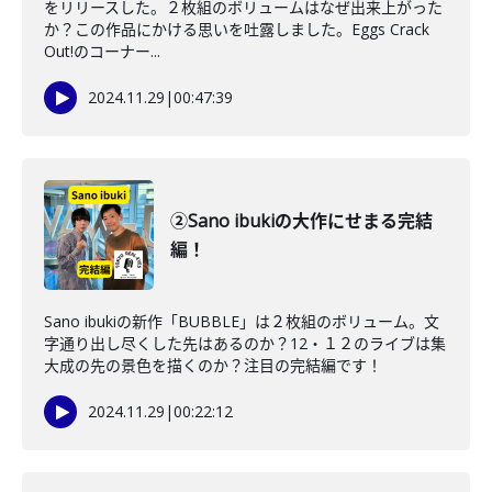
をリリースした。２枚組のボリュームはなぜ出来上がった
か？この作品にかける思いを吐露しました。Eggs Crack
Out!のコーナー...
2024.11.29
|
00:47:39
②Sano ibukiの大作にせまる完結
編！
Sano ibukiの新作「BUBBLE」は２枚組のボリューム。文
字通り出し尽くした先はあるのか？12・１２のライブは集
大成の先の景色を描くのか？注目の完結編です！
2024.11.29
|
00:22:12