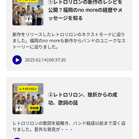
①レトロリロンの新作のレシピを
公開？福岡のno moreの経歴やメ
ッセージを知る
新作をリリースしたレトロリロンのネクストモードに迫り
ました。福岡のno moreも新作からバンドのユニークなス
トーリーに迫りました。
2025.02.14
|
00:37:20
②レトロリロン、挫折からの成
功、歌詞の話
レトロリロンの歌詞を紐解き、バンド結成以前まで深く迫
りました。意外な発見が・・・