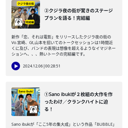
②クジラ夜の街が驚きのステージ
プランを語る！完結編
新作「恋、それは電影」をリリースしたクジラ夜の街の
Vo.宮崎、Gt,山本を招いてのトークセッションは1時間近
くに及び、バンドの表現は想像を超えるようなイマジネー
ションへ、、、熱いトークの完結編です。
2024.12.06
|
00:28:51
①Sano ibukiが２枚組の大作を作
ったわけ／クランクハイトに迫
る！
Sano ibukiが「ここ5年の集大成」という作品「BUBBLE」