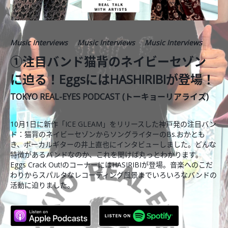
Music Interviews
Music Interviews
Music Interviews
①注目バンド猫背のネイビーセゾン
に迫る！EggsにはHASHIRIBIが登場！
TOKYO REAL-EYES PODCAST (トーキョーリアライズ)
10月1日に新作「ICE GLEAM」をリリースした神戸発の注目バン
ド：猫背のネイビーセゾンからソングライターのBs.おかとも
き、ボーカルギターの井上直也にインタビューしました。どんな
特徴があるバンドなのか、これを聞けば丸っとわかります。
Eggs Crack Out!のコーナーにはHASIRIBIが登場。音楽へのこだ
わりからスパルタなレコーディング風景までいろいろなバンドの
活動に迫りました。