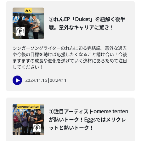
②れんEP「Dulcet」を紐解く後半
戦。意外なキャリアに驚き！
シンガーソングライターのれんに迫る完結編。意外な過去
や今後の目標を聴けば応援したくなること請け合い！今後
ますますの成長や進化を遂げていく逸材にあらためて注目
してください！
2024.11.15
|
00:24:11
①注目アーティストomeme tenten
が熱いトーク！Eggsではメリクレ
ットと熱いトーク！