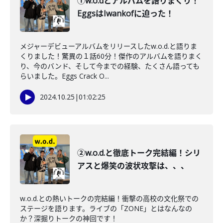
①w.o.dとアルバムを語りまくり！
EggsはIwankofに迫った！
メジャーデビューアルバムをリリースしたw.o.d.と語りま
くりました！驚異の１話60分！傑作のアルバムを語りまく
り、今のバンド、そして今までの経験、たくさん語っても
らいました。Eggs Crack O...
2024.10.25
|
01:02:25
②w.o.d.と徹底トーク完結編！シリ
アスと爆笑の波状攻撃は、、、
w.o.d.との熱いトークの完結編！衝撃の高校の文化祭での
ステージを語ります。ライブの「ZONE」とはなんなの
か？深掘りトークの神回です！