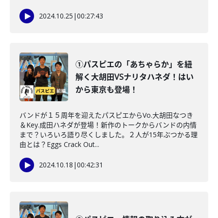
2024.10.25
|
00:27:43
①パスピエの「あちゃらか」を紐
解く大胡田VSナリタハネダ！はい
から東京も登場！
バンドが１５周年を迎えたパスピエからVo.大胡田なつき
＆Key.成田ハネダが登場！新作のトークからバンドの内情
まで？いろいろ語り尽くしました。２人が15年ぶつかる理
由とは？Eggs Crack Out...
2024.10.18
|
00:42:31