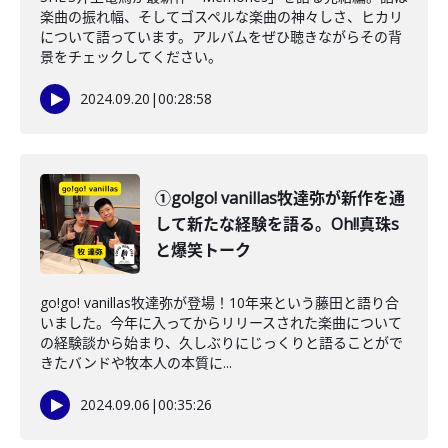
楽曲の振れ幅、そしてゴスペルな楽曲の神々しさ、ヒカリ
について語っています。アルバムをぜひ聴きながらその背
景をチェックしてください。
2024.09.20
|
00:28:58
①go!go! vanillas牧達弥が新作を通
して新たな経験を語る。Oh!!真珠s
と爆笑トーク
go!go! vanillas牧達弥が登場！10年来という藤田と語り合
いました。今年に入ってからリリースされた楽曲について
の経験談から始まり、久しぶりにじっくりと語ることがで
きたバンドや牧本人の本質に...
2024.09.06
|
00:35:26