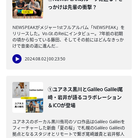
っかけは先輩の衝撃？
NEWSPEAKがメジャー1stフルアルバム「NEWSPEAK」を
リリースした。Vo.Gt.のReiにインタビュー。7年前の初期
の頃から知っている藤田、そしてその前にはどんなきっか
けで音楽の道に進んだ...
2024.08.02
|
00:23:50
①ユアネス黒川とGalileo Galilei尾
崎・岩井が語るコラボレーション
＆iCOが登場
ユアネスのボーカル黒川侑司のソロ作品はGalileo Galileiを
フィーチャーした新曲「夏の桜」で札幌のGalileo Galileiの
拠点となるスタジオとリモートで繋ぎ尾崎雄貴と岩井郁人