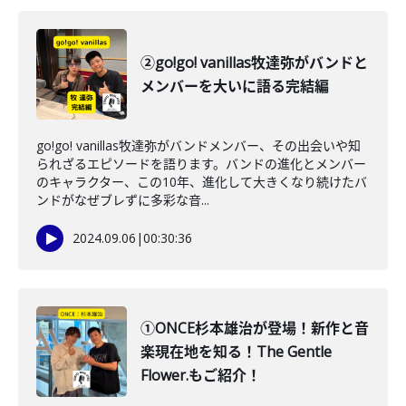
②go!go! vanillas牧達弥がバンドと
メンバーを大いに語る完結編
go!go! vanillas牧達弥がバンドメンバー、その出会いや知
られざるエピソードを語ります。バンドの進化とメンバー
のキャラクター、この10年、進化して大きくなり続けたバ
ンドがなぜブレずに多彩な音...
2024.09.06
|
00:30:36
①ONCE杉本雄治が登場！新作と音
楽現在地を知る！The Gentle
Flower.もご紹介！