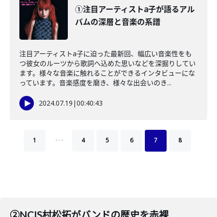
①注目アーティストa子が語るアル
バムの深層と音楽の系譜
注目アーティストa子に迫った最新回、幅広い音楽性をも
つ彼女のルーツから歌詞へ込めた思いなどを深掘りしてい
ます。様々な音楽に触れることができるインタビューにな
っています。音楽感度を磨き、様々な出会いのき...
2024.07.19
|
00:40:43
…
1
4
5
6
7
8
②NCIS村松拓がバンドの歴史を赤裸々に語る！