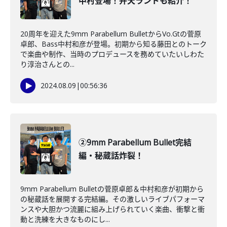
中村登場！弁天ランドも紹介！
20周年を迎えた9mm Parabellum BulletからVo.Gtの菅原
卓郎、Bass中村和彦が登場。初期から知る藤田とのトーク
で楽曲や制作、当時のプロデュースを務めていたいしわた
り淳治さんとの...
2024.08.09
|
00:56:36
②9mm Parabellum Bullet完結
編・秘蔵話炸裂！
9mm Parabellum Bulletの菅原卓郎＆中村和彦が初期から
の秘蔵話を展開する完結編。その激しいライブパフォーマ
ンスや大胆かつ流麗に組み上げられていく楽曲、衝撃と衝
動と洗練を大きなものにし...