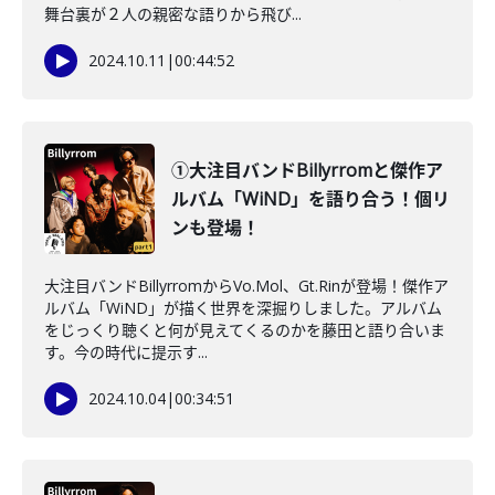
舞台裏が２人の親密な語りから飛び...
2024.10.11
|
00:44:52
①大注目バンドBillyrromと傑作ア
ルバム「WiND」を語り合う！個リ
ンも登場！
大注目バンドBillyrromからVo.Mol、Gt.Rinが登場！傑作ア
ルバム「WiND」が描く世界を深掘りしました。アルバム
をじっくり聴くと何が見えてくるのかを藤田と語り合いま
す。今の時代に提示す...
2024.10.04
|
00:34:51