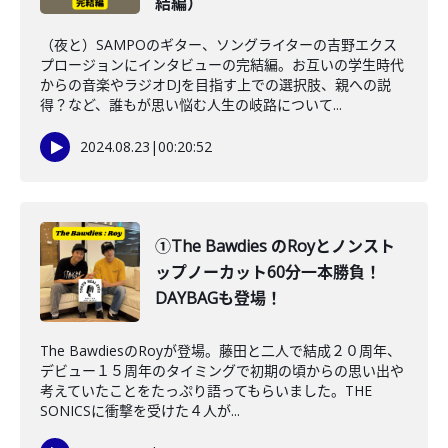
結編）
（夜と）SAMPOのギター、ソングライターの吉野エクス
プロージョンにインタビューの完結編。お互いの学生時代
からの音楽やラジオDJを目指す上での選択肢、親への説
得？など、誰もが思い悩む人生の岐路について...
2024.08.23
|
00:20:52
①The Bawdies のRoyとノンスト
ップノーカット60分一本勝負！
DAYBAGも登場！
The BawdiesのRoyが登場。藤田と二人で結成２０周年、
デビュー１５周年のタイミングで初期の頃からの思い出や
考えていたことをたっぷり語ってもらいました。THE
SONICSに衝撃を受けた４人が...