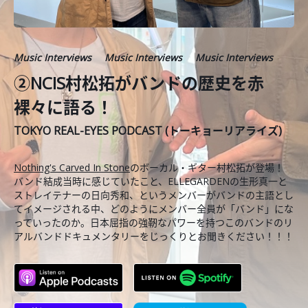
Music Interviews
Music Interviews
Music Interviews
②NCIS村松拓がバンドの歴史を赤
裸々に語る！
TOKYO REAL-EYES PODCAST (トーキョーリアライズ)
Nothing's Carved In Stone
のボーカル・ギター村松拓が登場！
バンド結成当時に感じていたこと、ELLEGARDENの生形真一と
ストレイテナーの日向秀和、というメンバーがバンドの主語とし
てイメージされる中、どのようにメンバー全員が「バンド」にな
っていったのか。日本屈指の強靭なパワーを持つこのバンドのリ
アルバンドドキュメンタリーをじっくりとお聞きください！！！