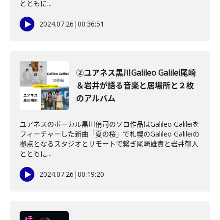
とともに...
2024.07.26
|
00:36:51
②ユアネス黒川Galileo Galilei尾崎
＆岩井が語る音楽と居場所と２枚
のアルバム
ユアネスのボーカル黒川侑司のソロ作品はGalileo Galileiを
フィーチャーした新曲「夏の桜」で札幌のGalileo Galileiの
拠点となるスタジオとリモートで繋ぎ尾崎雄貴と岩井郁人
とともに...
2024.07.26
|
00:19:20