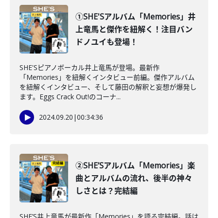
①SHE'Sアルバム「Memories」井
上竜馬と傑作を紐解く！注目バン
ドノユイも登場！
SHE'Sピアノボーカル井上竜馬が登場。最新作
「Memories」を紐解くインタビュー前編。傑作アルバム
を紐解くインタビュー、そして藤田の解釈と妄想が爆発し
ます。Eggs Crack Out!のコーナ...
2024.09.20
|
00:34:36
②SHE’Sアルバム「Memories」楽
曲とアルバムの流れ、後半の神々
しさとは？完結編
SHE’S井上竜馬が最新作「Memories」を語る完結編。話は