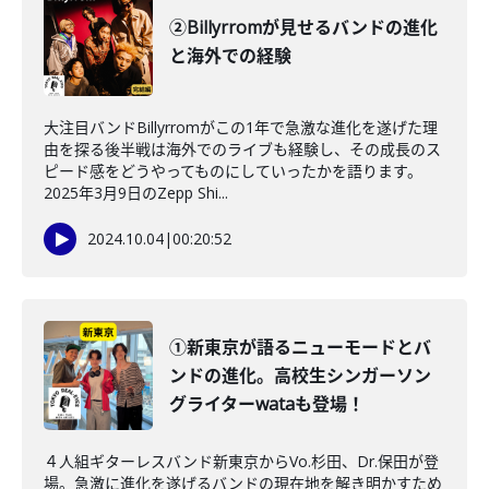
②Billyrromが見せるバンドの進化
と海外での経験
大注目バンドBillyrromがこの1年で急激な進化を遂げた理
由を探る後半戦は海外でのライブも経験し、その成長のス
ピード感をどうやってものにしていったかを語ります。
2025年3月9日のZepp Shi...
2024.10.04
|
00:20:52
①新東京が語るニューモードとバ
ンドの進化。高校生シンガーソン
グライターwataも登場！
４人組ギターレスバンド新東京からVo.杉田、Dr.保田が登
場。急激に進化を遂げるバンドの現在地を解き明かすため