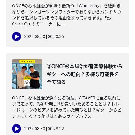
ONCEの杉本雄治が登場！最新作「Wandering」を紐解き
ながら、シンガーソングライターでありながらバンドサウ
ンドを追求しているその理由を探っていきます。Eggs
Crack Out！のコーナーに...
2024.08.30
|
00:40:36
②ONCE杉本雄治が音楽原体験から
ギターへの転向？多様な可能性を
全て語る
ONCE、杉本雄治が深く語る後編。WEAVERに至る以前に
まで迫って、2歳の時に母が気づいたあることとは？トレ
ードマークのピアノを辞めていた時期とは？ギターからピ
アノになるきっかけはとあるライブハウス...
2024.08.30
|
00:28:22