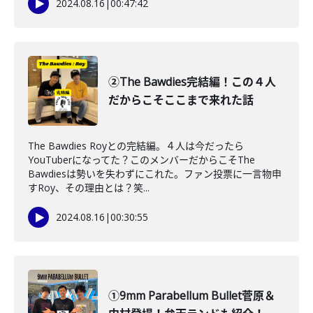
2024.08.16
|
00:47:42
②The Bawdies完結編！この４人
だからこそここまで来れた話
The Bawdies Royとの完結編。４人は今だったら
YouTuberになってた？このメンバーだからこそThe
Bawdiesは勢いを失わずにこれた。ファン投票に一言物申
すRoy、その理由とは？笑...
2024.08.16
|
00:30:55
①9mm Parabellum Bullet菅原＆