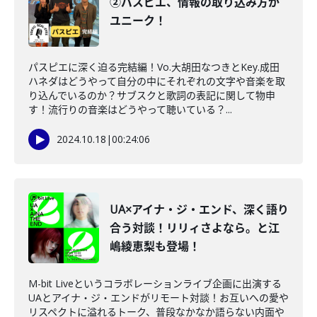
②パスピエ、情報の取り込み方が
ユニーク！
パスピエに深く迫る完結編！Vo.大胡田なつきとKey.成田
ハネダはどうやって自分の中にそれぞれの文字や音楽を取
り込んでいるのか？サブスクと歌詞の表記に関して物申
す！流行りの音楽はどうやって聴いている？...
2024.10.18
|
00:24:06
UA×アイナ・ジ・エンド、深く語り
合う対談！リリィさよなら。と江
嶋綾恵梨も登場！
M-bit Liveというコラボレーションライブ企画に出演する
UAとアイナ・ジ・エンドがリモート対談！お互いへの愛や
リスペクトに溢れるトーク、普段なかなか語らない内面や