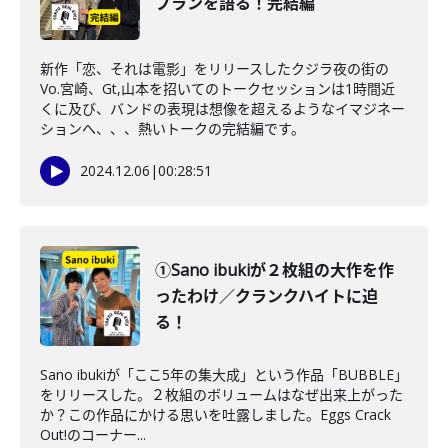
プランを語る！完結編
新作「恋、それは電影」をリリースしたクジラ夜の街の
Vo.宮崎、Gt,山本を招いてのトークセッションは1時間近
くに及び、バンドの表現は想像を超えるようなイマジネー
ションへ、、、熱いトークの完結編です。
2024.12.06
|
00:28:51
①Sano ibukiが２枚組の大作を作
ったわけ／クランクハイトに迫
る！
Sano ibukiが「ここ5年の集大成」という作品「BUBBLE」
をリリースした。２枚組のボリュームはなぜ出来上がった
か？この作品にかける思いを吐露しました。Eggs Crack
Out!のコーナー...