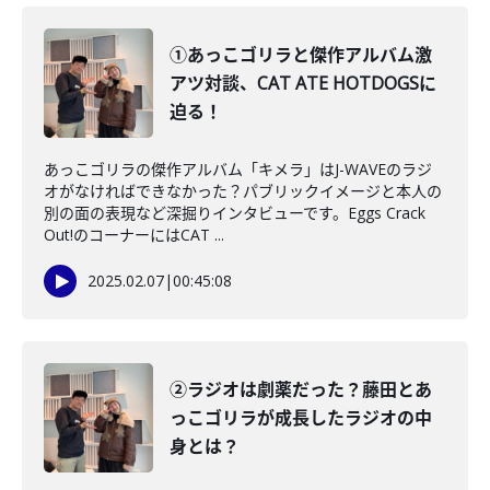
①あっこゴリラと傑作アルバム激
アツ対談、CAT ATE HOTDOGSに
迫る！
あっこゴリラの傑作アルバム「キメラ」はJ-WAVEのラジ
オがなければできなかった？パブリックイメージと本人の
別の面の表現など深掘りインタビューです。Eggs Crack
Out!のコーナーにはCAT ...
2025.02.07
|
00:45:08
②ラジオは劇薬だった？藤田とあ
っこゴリラが成長したラジオの中
身とは？