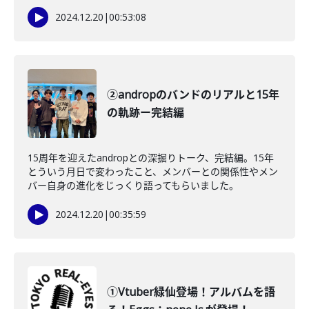
2024.12.20
|
00:53:08
②andropのバンドのリアルと15年
の軌跡ー完結編
15周年を迎えたandropとの深掘りトーク、完結編。15年
とういう月日で変わったこと、メンバーとの関係性やメン
バー自身の進化をじっくり語ってもらいました。
2024.12.20
|
00:35:59
①Vtuber緑仙登場！アルバムを語