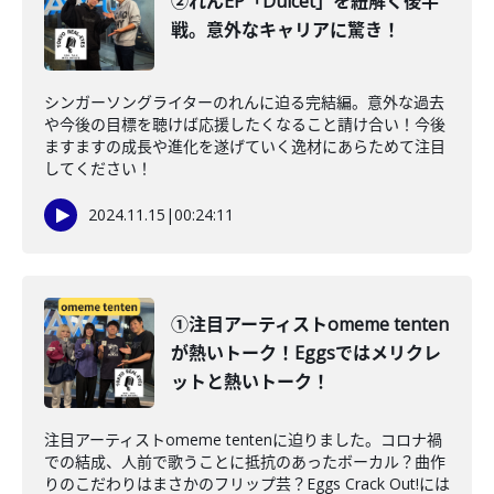
②れんEP「Dulcet」を紐解く後半
戦。意外なキャリアに驚き！
シンガーソングライターのれんに迫る完結編。意外な過去
や今後の目標を聴けば応援したくなること請け合い！今後
ますますの成長や進化を遂げていく逸材にあらためて注目
してください！
2024.11.15
|
00:24:11
①注目アーティストomeme tenten
が熱いトーク！Eggsではメリクレ
ットと熱いトーク！
注目アーティストomeme tentenに迫りました。コロナ禍
での結成、人前で歌うことに抵抗のあったボーカル？曲作
りのこだわりはまさかのフリップ芸？Eggs Crack Out!には