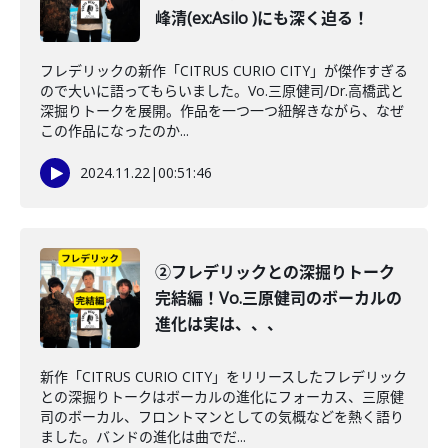
峰清(ex:Asilo )にも深く迫る！
フレデリックの新作「CITRUS CURIO CITY」が傑作すぎる
ので大いに語ってもらいました。Vo.三原健司/Dr.高橋武と
深掘りトークを展開。作品を一つ一つ紐解きながら、なぜ
この作品になったのか...
2024.11.22
|
00:51:46
②フレデリックとの深掘りトーク
完結編！Vo.三原健司のボーカルの
進化は実は、、、
新作「CITRUS CURIO CITY」をリリースしたフレデリック
との深掘りトークはボーカルの進化にフォーカス、三原健
司のボーカル、フロントマンとしての気概などを熱く語り
ました。バンドの進化は曲でだ...