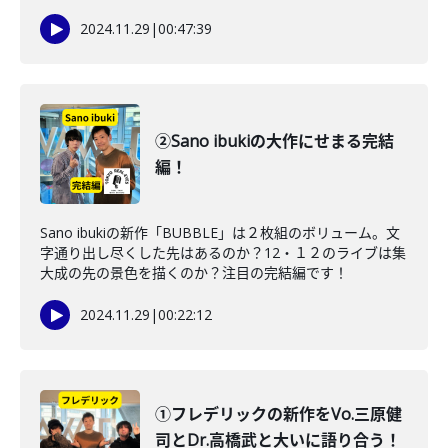
2024.11.29
|
00:47:39
②Sano ibukiの大作にせまる完結
編！
Sano ibukiの新作「BUBBLE」は２枚組のボリューム。文
字通り出し尽くした先はあるのか？12・１２のライブは集
大成の先の景色を描くのか？注目の完結編です！
2024.11.29
|
00:22:12
①フレデリックの新作をVo.三原健
司とDr.高橋武と大いに語り合う！