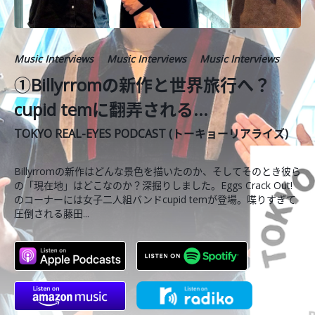
Music Interviews
Music Interviews
Music Interviews
①Billyrromの新作と世界旅行へ？
cupid temに翻弄される...
TOKYO REAL-EYES PODCAST (トーキョーリアライズ)
Billyrromの新作はどんな景色を描いたのか、そしてそのとき彼ら
の「現在地」はどこなのか？深掘りしました。Eggs Crack Out!
のコーナーには女子二人組バンドcupid temが登場。喋りすぎて
圧倒される藤田...