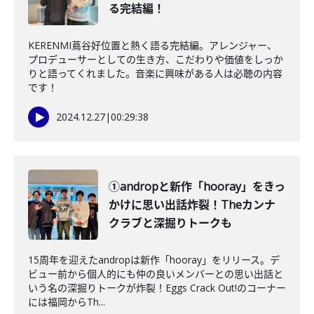
る完結編！
KERENMI蔦谷好位置と熱く語る完結編。アレンジャー、
プロデューサーとしての生き方、こだわりや価値をしっか
りと語ってくれました。音楽に興味がある人は必聴の内容
です！
2024.12.27
|
00:29:38
①andropと新作「hooray」をきっ
かけに思い出話炸裂！Theカンナ
クラブと深掘りトークも
15周年を迎えたandropは新作「hooray」をリリース。デ
ビュー前から個人的にも仲の良いメンバーとの思い出話と
いう名の深掘りトークが炸裂！Eggs Crack Out!のコーナー
には福岡からTh...