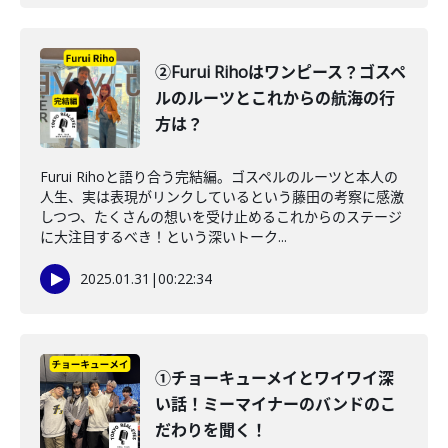
②Furui Rihoはワンピース？ゴスペ
ルのルーツとこれからの航海の行
方は？
Furui Rihoと語り合う完結編。ゴスペルのルーツと本人の
人生、実は表現がリンクしているという藤田の考察に感激
しつつ、たくさんの想いを受け止めるこれからのステージ
に大注目するべき！という深いトーク...
2025.01.31
|
00:22:34
①チョーキューメイとワイワイ深
い話！ミーマイナーのバンドのこ
だわりを聞く！