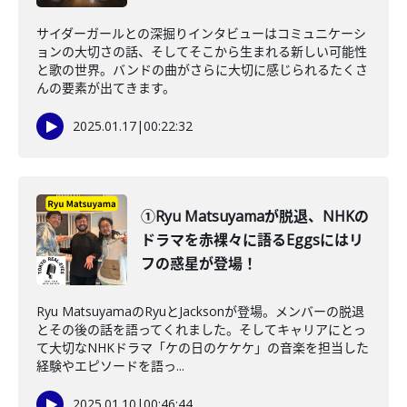
サイダーガールとの深掘りインタビューはコミュニケーシ
ョンの大切さの話、そしてそこから生まれる新しい可能性
と歌の世界。バンドの曲がさらに大切に感じられるたくさ
んの要素が出てきます。
2025.01.17
|
00:22:32
①Ryu Matsuyamaが脱退、NHKの
ドラマを赤裸々に語るEggsにはリ
フの惑星が登場！
Ryu MatsuyamaのRyuとJacksonが登場。メンバーの脱退
とその後の話を語ってくれました。そしてキャリアにとっ
て大切なNHKドラマ「ケの日のケケケ」の音楽を担当した
経験やエピソードを語っ...
2025.01.10
|
00:46:44