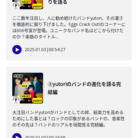
りを語る
ここ数年注目し、人に勧め続けたバンドyutori、その凄さ
を徹底的に掘り下げました。Eggs Crack Out!のコーナーに
は606号室が登場。ユニークなバンド名はどこから付けた
のか？楽曲のタイトル...
2025.01.03
|
00:54:27
②yutoriのバンドの進化を語る完
結編
大注目バンドyutoriがバンドとしての絆、結束力を高める
ためにした事とは？ロックの印象があるバンドの、音楽性
のその先は？バンドのリアルを垣間見る完結編。
2025.01.03
|
00:23:58