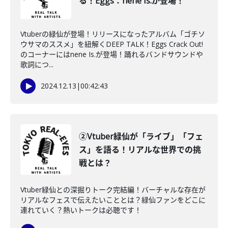
る！Eggs：nene Is.が登場！
Vtuberの緑仙が登場！リリースになったアルバム「ゴチソ
ウサマのススメ」を紐解くDEEP TALK！Eggs Crack Out!
のコーナーにはnene Is.が登場！踊れるバンドサウンドや
歌詞につ...
2024.12.13
|
00:42:43
②Vtuber緑仙が「ライブ」「フェ
ス」を語る！リアルな世界での挑
戦とは？
Vtuber緑仙との深掘りトーク完結編！バーチャルな存在が
リアルなフェスで伝えたいこととは？緑仙ファンをどこに
連れていく？熱いトークは必聴です！