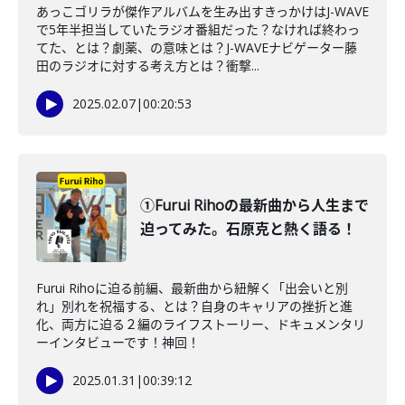
あっこゴリラが傑作アルバムを生み出すきっかけはJ-WAVE
で5年半担当していたラジオ番組だった？なければ終わっ
てた、とは？劇薬、の意味とは？J-WAVEナビゲーター藤
田のラジオに対する考え方とは？衝撃...
2025.02.07
|
00:20:53
①Furui Rihoの最新曲から人生まで
迫ってみた。石原克と熱く語る！
Furui Rihoに迫る前編、最新曲から紐解く「出会いと別
れ」別れを祝福する、とは？自身のキャリアの挫折と進
化、両方に迫る２編のライフストーリー、ドキュメンタリ
ーインタビューです！神回！
2025.01.31
|
00:39:12