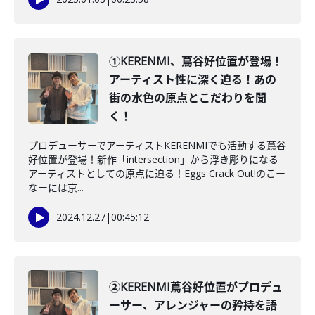
①KERENMI、蔦谷好位置が登場！
アーティスト性に深く迫る！あの
街の水色の原点とこだわりを聞
く！
プロデューサーでアーティストKERENMIでも活動する蔦谷
好位置が登場！新作「intersection」から浮き彫りになる
アーティストとしての原点に迫る！Eggs Crack Out!のこー
なーには京...
2024.12.27
|
00:45:12
②KERENMI蔦谷好位置がプロデュ
ーサー、アレンジャーの矜持を語