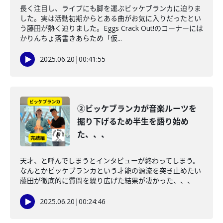
長く注目し、ライブにも脚を運ぶビッケブランカに迫りま
した。実は活動初期からとある曲がお気に入りだったとい
う藤田が熱く迫りました。Eggs Crack Out!のコーナーには
かりんちょ落書きあらため「仮...
2025.06.20
|
00:41:55
②ビッケブランカが音楽ルーツを
掘り下げるため半生を語り始め
た、、、
天才、と呼んでしまうとインタビューが終わってしまう。
なんとかビッケブランカという才能の源流を突き止めたい
藤田が徹底的に質問を繰り広げた結果が凄かった、、、
2025.06.20
|
00:24:46