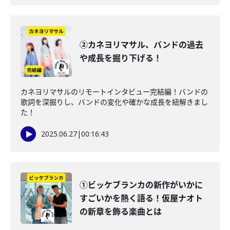
②カネヨリマサル、バンドの過去
や成長を掘り下げる！
カネヨリマサルのリモートインタビュー完結編！バンドの
歌詞を深掘りし、バンドの変化や確かな成長を紐解きまし
た！
2025.06.27
|
00:16:43
①ビッケブランカの新作がいかに
すごいかを熱く語る！仮屋ナオト
の新章を飾る楽曲とは