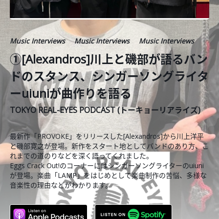
Music Interviews
Music Interviews
Music Interviews
①[Alexandros]川上と磯部が語るバン
ドのスタンス、シンガーソングライタ
ーuiuniが曲作りを語る
TOKYO REAL-EYES PODCAST (トーキョーリアライズ)
最新作「PROVOKE」をリリースした[Alexandros]から川上洋平
と磯部寛之が登場。新作をスタート地としてバンドのあり方、こ
れまでの道のりなどを深く語ってくれました。
Eggs Crack Out!のコーナーにはシンガーソングライターのuiuni
が登場。楽曲「LAMP」をはじめとして楽曲制作の苦悩、多様な
音楽性の理由などがわかります。