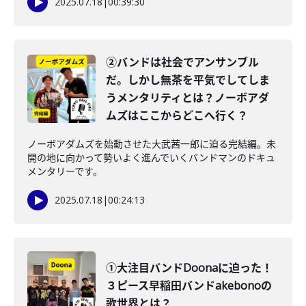
2025.07.18
|
00:39:30
②バンドは社会でアンサンブル
だ。しかし無茶を平気でしてしま
うメンタリティとは？ノーボアダ
ムズはここからどこへ行く？
ノーボアダムズを始動させた大武茜一郎に迫る完結編。未
開の地に向かって勢いよく進んでいくバンドマンのドキュ
メンタリーです。
2025.07.18
|
00:24:13
①大注目バンドDoonaに迫った！
３ピース早稲田バンドakebonoの
歌世界とは？