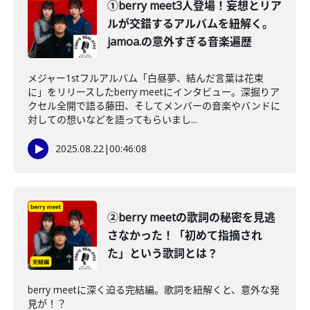
①berry meet3人登場！妄想とリア
ルが交錯するアルバムを紐解く。
jamoa.の意外すぎる音楽遍歴
メジャー1stフルアルバム「白昼夢、結んだ言葉は花束
に」をリリースしたberry meetにインタビュー。深掘りア
クセル全開で語る藤田、そしてメンバーの音楽やバンドに
対しての想いなどを語ってもらいまし...
2025.08.22
|
00:46:08
②berry meetの歌詞の秘密を見逃
さなかった！「初めて指摘され
た」という歌詞とは？
berry meetに深く迫る完結編。歌詞を紐解くと、意外な発
見が！？