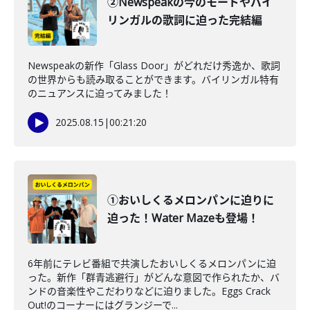
②Newspeakの今のモードやバイ
リンガルの歌詞に迫った完結編
Newspeakの新作「Glass Door」がどれだけ秀逸か、歌詞
の世界からも読み取ることができます。バイリンガル特有
のニュアンスに迫ってみました！
2025.08.15
|
00:21:20
①おいしくるメロンパンに迫りに
迫った！Water Mazeも登場！
6年前にテレビ番組で共演したおいしくるメロンパンに迫
った。新作「群青逃避行」がどんな意図で作られたか、バ
ンドの音楽性やこだわりなどに迫りました。Eggs Crack
Out!のコーナーにはグランジーで...