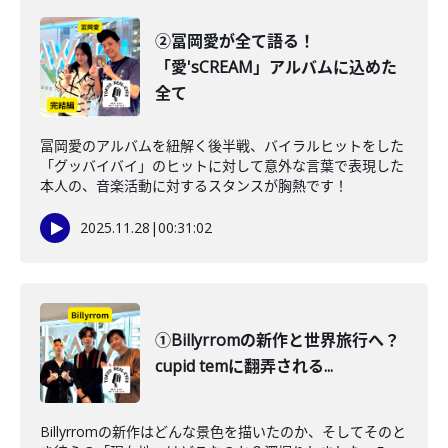
②冨岡愛が全て語る！
「愛'sCREAM」アルバムに込めた
全て
冨岡愛のアルバムを紐解く後半戦、バイラルヒットをした
「グッバイバイ」のヒットに対して意外な言葉で表現した
本人の、音楽活動に対するスタンスが胸熱です！
2025.11.28
|
00:31:02
①Billyrromの新作と世界旅行へ？
cupid temに翻弄される...
Billyrromの新作はどんな景色を描いたのか、そしてそのと