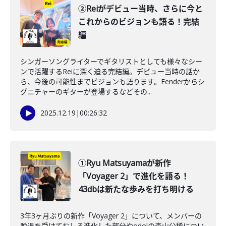
②Reiがデビュー当時、さらに今と
これからのビジョンも語る！完結
編
シンガーソングライターでギタリストとしても様々なシー
ンで活躍するReiに深く迫る完結編。デビュー当時の話か
ら、今後の可能性までビジョンも語ります。Fenderからシ
グニチャーのギターが登場するなどその...
2025.12.19
|
00:26:32
①Ryu Matsuyamaが新作
「Voyager 2」で進化を語る！
43dbは新たな歩みを打ち明ける
3年3ヶ月ぶりの新作「Voyager 2」について、メンバーの
脱退を受けてむしろ進化した部分やodolの森山公稀につい