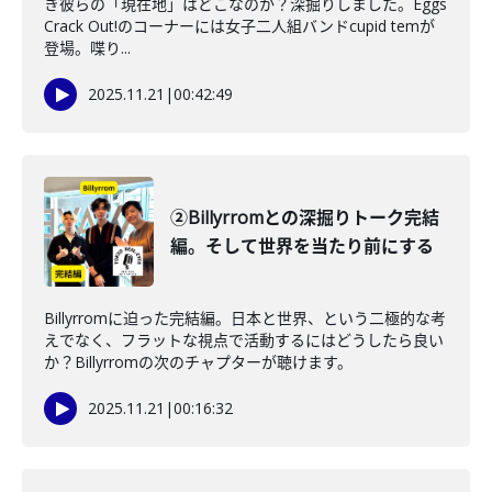
き彼らの「現在地」はどこなのか？深掘りしました。Eggs
Crack Out!のコーナーには女子二人組バンドcupid temが
登場。喋り...
2025.11.21
|
00:42:49
②Billyrromとの深掘りトーク完結
編。そして世界を当たり前にする
Billyrromに迫った完結編。日本と世界、という二極的な考
えでなく、フラットな視点で活動するにはどうしたら良い
か？Billyrromの次のチャプターが聴けます。
2025.11.21
|
00:16:32