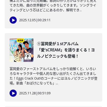
構よだかに迫った完結編。歌詞の作り方がはっきりと見え
てきた時、曲の世界観がくっきりしてきます。ソングライ
ティングという芯はどこにあるのか、解明でき...
2025.12.05
|
00:29:11
①冨岡愛が１stアルバム
「愛'sCREAM」を語りまくる！ヨ
ルノピクニックも登場！
冨岡愛のファーストアルバムをしっかり紐解くと、いろい
ろなキャラクターや個人的な思い出がたくさん出てきまし
た！Eggs Crack Out!のコーナーにはヨルノピクニックが登
場。新曲「おばけになっても」...
2025.11.28
|
00:51:09