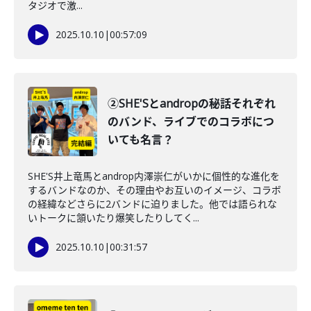
タジオで激...
2025.10.10
|
00:57:09
②SHE'Sとandropの秘話それぞれ
のバンド、ライブでのコラボにつ
いても名言？
SHE'S井上竜馬とandrop内澤崇仁がいかに個性的な進化を
するバンドなのか、その理由やお互いのイメージ、コラボ
の経緯などさらに2バンドに迫りました。他では語られな
いトークに頷いたり爆笑したりしてく...
2025.10.10
|
00:31:57