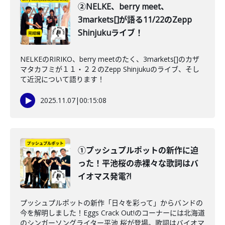
②NELKE、berry meet、
3markets[]が語る11/22のZepp
Shinjukuライブ！
NELKEのRIRIKO、berry meetのたく、3markets[]のカザ
マタカフミが１１・２２のZepp Shinjukuのライブ、そし
て近況について語ります！
2025.11.07
|
00:15:08
①プッシュプルポットの新作に迫
った！平池桜の赤裸々な歌詞はバ
イオマス発電?!
プッシュプルポットの新作「日々を彩って」からバンドの
今を解明しました！Eggs Crack Out!のコーナーには北海道
のシンガーソングライター平池 桜が登場。歌詞はバイオマ