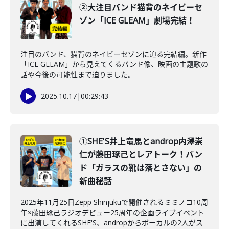
②大注目バンド猫背のネイビーセ
ゾン「ICE GLEAM」劇場完結！
注目のバンド、猫背のネイビーセゾンに迫る完結編。新作
「ICE GLEAM」から見えてくるバンド像、映画の主題歌の
話や今後の可能性まで迫りました。
2025.10.17
|
00:29:43
①SHE'S井上竜馬とandrop内澤崇
仁が藤田琢己とレアトーク！バン
ド「ガラスの靴は落とさない」の
新曲秘話
2025年11月25日Zepp Shinjukuで開催されるミミノコ10周
年×藤田琢己ラジオデビュー25周年の企画ライブイベント
に出演してくれるSHE'S、andropからボーカルの2人がス