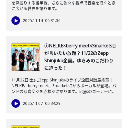
を深掘りする後半戦、さらに色々な視点で音楽を聴くとき
に広がる世界を語ります。
2025.11.14
|
00:31:36
①NELKE×berry meet×3markets[]
が言いたい放題？11/22のZepp
Shinjuku企画。ゆきみのこだわり
に迫った！
11月22日(土)にZepp Shinjukuのライブ企画対談最終章！
NELKE、berry meet、3markets[]からボーカルが登場。バ
ンドの悲喜交々を赤裸々に語ります。Eggsのコーナーに...
2025.11.07
|
00:34:29