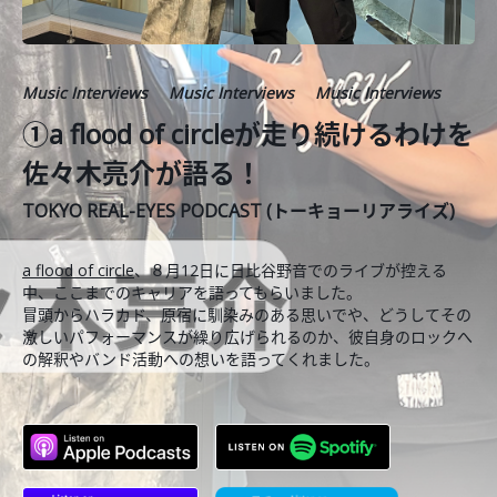
Music Interviews
Music Interviews
Music Interviews
①a flood of circleが走り続けるわけを
佐々木亮介が語る！
TOKYO REAL-EYES PODCAST (トーキョーリアライズ)
a flood of circle
、８月12日に日比谷野音でのライブが控える
中、ここまでのキャリアを語ってもらいました。
冒頭からハラカド、原宿に馴染みのある思いでや、どうしてその
激しいパフォーマンスが繰り広げられるのか、彼自身のロックへ
の解釈やバンド活動への想いを語ってくれました。