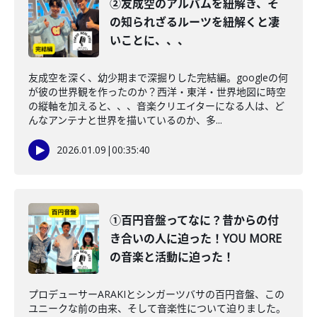
②友成空のアルバムを紐解き、そ
の知られざるルーツを紐解くと凄
いことに、、、
友成空を深く、幼少期まで深掘りした完結編。googleの何
が彼の世界観を作ったのか？西洋・東洋・世界地図に時空
の縦軸を加えると、、、音楽クリエイターになる人は、ど
んなアンテナと世界を描いているのか、多...
2026.01.09
|
00:35:40
①百円音盤ってなに？昔からの付
き合いの人に迫った！YOU MORE
の音楽と活動に迫った！
プロデューサーARAKIとシンガーツバサの百円音盤、この
ユニークな前の由来、そして音楽性について迫りました。