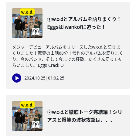
①w.o.dとアルバムを語りまくり！
EggsはIwankofに迫った！
メジャーデビューアルバムをリリースしたw.o.d.と語りま
くりました！驚異の１話60分！傑作のアルバムを語りまく
り、今のバンド、そして今までの経験、たくさん語っても
らいました。Eggs Crack O...
2024.10.25
|
01:02:25
②w.o.d.と徹底トーク完結編！シリ
アスと爆笑の波状攻撃は、、、