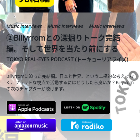
Music Interviews
Music Interviews
Music Interviews
②Billyrromとの深掘りトーク完結
編。そして世界を当たり前にする
TOKYO REAL-EYES PODCAST (トーキョーリアライズ)
Billyrromに迫った完結編。日本と世界、という二極的な考えでな
く、フラットな視点で活動するにはどうしたら良いか？Billyrrom
の次のチャプターが聴けます。