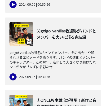
2024.09.06
|
00:35:26
②go!go! vanillas牧達弥がバンドと
メンバーを大いに語る完結編
go!go! vanillas牧達弥がバンドメンバー、その出会いや知
られざるエピソードを語ります。バンドの進化とメンバー
のキャラクター、この10年、進化して大きくなり続けたバ
ンドがなぜブレずに多彩な音...
2024.09.06
|
00:30:36
①ONCE杉本雄治が登場！新作と音