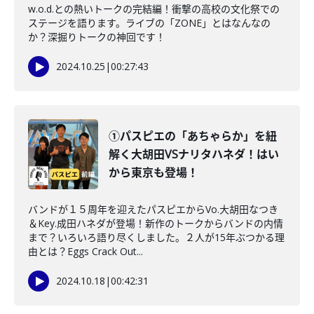
w.o.d.との熱いトークの完結編！衝撃の高校の文化祭での
ステージを語ります。ライブの「ZONE」とはなんなの
か？深掘りトークの神回です！
2024.10.25
|
00:27:43
①パスピエの「あちゃらか」を紐
解く大胡田VSナリタハネダ！はい
から東京も登場！
バンドが１５周年を迎えたパスピエからVo.大胡田なつき
＆Key.成田ハネダが登場！新作のトークからバンドの内情
まで？いろいろ語り尽くしました。２人が15年ぶつかる理
由とは？Eggs Crack Out...
2024.10.18
|
00:42:31