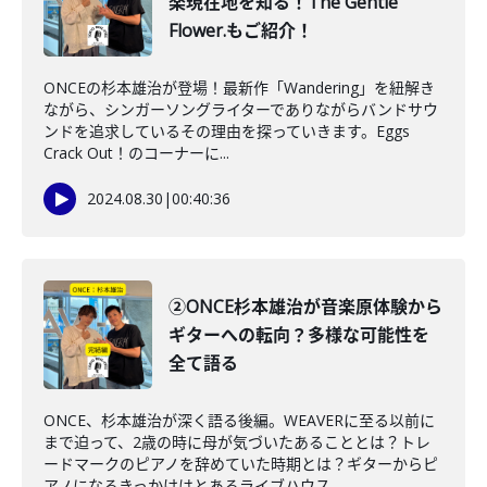
楽現在地を知る！The Gentle
Flower.もご紹介！
ONCEの杉本雄治が登場！最新作「Wandering」を紐解き
ながら、シンガーソングライターでありながらバンドサウ
ンドを追求しているその理由を探っていきます。Eggs
Crack Out！のコーナーに...
2024.08.30
|
00:40:36
②ONCE杉本雄治が音楽原体験から
ギターへの転向？多様な可能性を
全て語る
ONCE、杉本雄治が深く語る後編。WEAVERに至る以前に
まで迫って、2歳の時に母が気づいたあることとは？トレ
ードマークのピアノを辞めていた時期とは？ギターからピ
アノになるきっかけはとあるライブハウス...