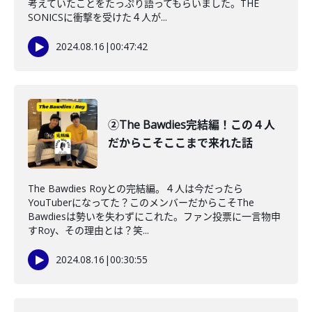
考えていたことをたっぷり語ってもらいました。THE
SONICSに衝撃を受けた４人が...
2024.08.16
|
00:47:42
②The Bawdies完結編！この４人
だからこそここまで来れた話
The Bawdies Royとの完結編。４人は今だったら
YouTuberになってた？このメンバーだからこそThe
Bawdiesは勢いを失わずにこれた。ファン投票に一言物申
すRoy、その理由とは？笑...
2024.08.16
|
00:30:55