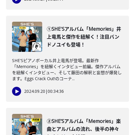
①SHE'Sアルバム「Memories」井
上竜馬と傑作を紐解く！注目バン
ドノユイも登場！
SHE'Sピアノボーカル井上竜馬が登場。最新作
「Memories」を紐解くインタビュー前編。傑作アルバム
を紐解くインタビュー、そして藤田の解釈と妄想が爆発し
ます。Eggs Crack Out!のコーナ...
2024.09.20
|
00:34:36
②SHE’Sアルバム「Memories」楽
曲とアルバムの流れ、後半の神々