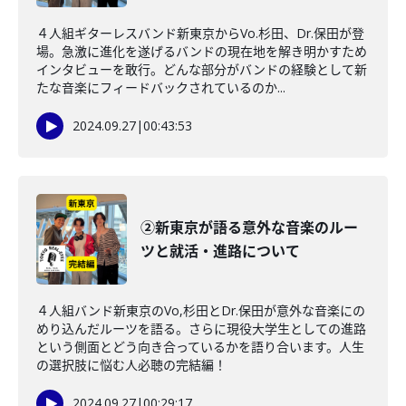
４人組ギターレスバンド新東京からVo.杉田、Dr.保田が登
場。急激に進化を遂げるバンドの現在地を解き明かすため
インタビューを敢行。どんな部分がバンドの経験として新
たな音楽にフィードバックされているのか...
2024.09.27
|
00:43:53
②新東京が語る意外な音楽のルー
ツと就活・進路について
４人組バンド新東京のVo,杉田とDr.保田が意外な音楽にの
めり込んだルーツを語る。さらに現役大学生としての進路
という側面とどう向き合っているかを語り合います。人生
の選択肢に悩む人必聴の完結編！
2024.09.27
|
00:29:17