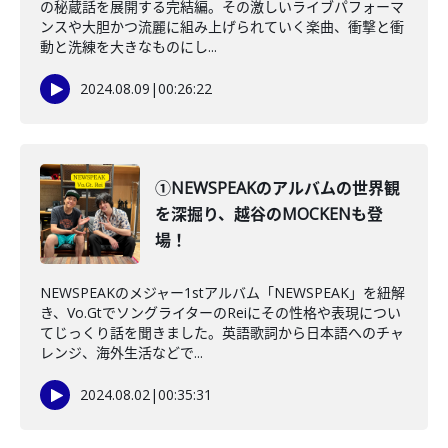
の秘蔵話を展開する完結編。その激しいライブパフォーマ
ンスや大胆かつ流麗に組み上げられていく楽曲、衝撃と衝
動と洗練を大きなものにし...
2024.08.09
|
00:26:22
①NEWSPEAKのアルバムの世界観
を深掘り、越谷のMOCKENも登
場！
NEWSPEAKのメジャー1stアルバム「NEWSPEAK」を紐解
き、Vo.GtでソングライターのReiにその性格や表現につい
てじっくり話を聞きました。英語歌詞から日本語へのチャ
レンジ、海外生活などで...
2024.08.02
|
00:35:31