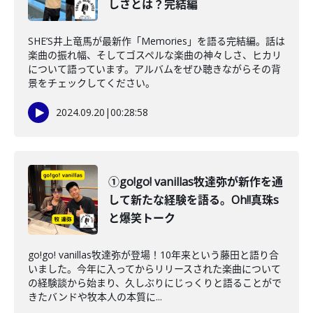
しさとは？完結編
SHE’S井上竜馬が最新作「Memories」を語る完結編。話は
楽曲の振れ幅、そしてゴスペルな楽曲の神々しさ、ヒカリ
について語っています。アルバムをぜひ聴きながらその背
景をチェックしてください。
2024.09.20
|
00:28:58
①go!go! vanillas牧達弥が新作を通
して新たな経験を語る。Oh!!真珠s
と爆笑トーク
go!go! vanillas牧達弥が登場！10年来という藤田と語り合
いました。今年に入ってからリリースされた楽曲について
の経験談から始まり、久しぶりにじっくりと語ることがで
きたバンドや牧本人の本質に...