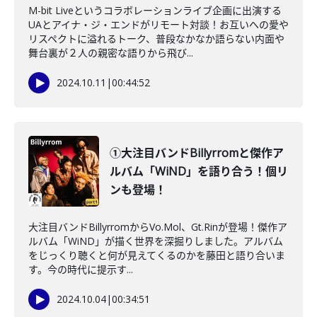
M-bit Liveというコラボレーションライブ企画に出演する
UAとアイナ・ジ・エンドがリモート対談！お互いへの愛や
リスペクトに溢れるトーク、普段なかなか語らない内面や
舞台裏が２人の親密な語りから飛び...
2024.10.11
|
00:44:52
①大注目バンドBillyrromと傑作ア
ルバム「WiND」を語り合う！個リ
ンも登場！
大注目バンドBillyrromからVo.Mol、Gt.Rinが登場！傑作ア
ルバム「WiND」が描く世界を深掘りしました。アルバム
をじっくり聴くと何が見えてくるのかを藤田と語り合いま
す。今の時代に提示す...
2024.10.04
|
00:34:51