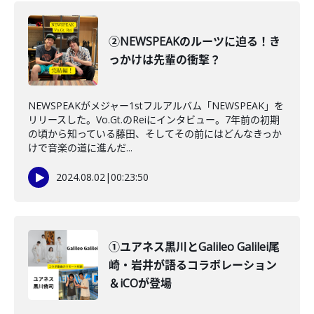
②NEWSPEAKのルーツに迫る！き
っかけは先輩の衝撃？
NEWSPEAKがメジャー1stフルアルバム「NEWSPEAK」を
リリースした。Vo.Gt.のReiにインタビュー。7年前の初期
の頃から知っている藤田、そしてその前にはどんなきっか
けで音楽の道に進んだ...
2024.08.02
|
00:23:50
①ユアネス黒川とGalileo Galilei尾
崎・岩井が語るコラボレーション
＆iCOが登場