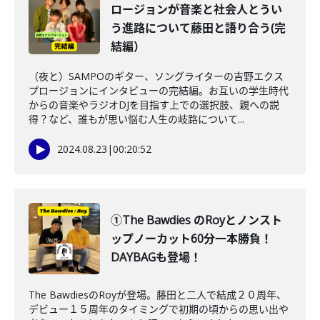
ロージョンが音楽と社会人とうい
う進路について藤田と語り合う(完
結編）
（夜と）SAMPOのギター、ソングライターの吉野エクス
プロージョンにインタビューの完結編。お互いの学生時代
からの音楽やラジオDJを目指す上での選択肢、親への説
得？など、誰もが思い悩む人生の岐路について...
2024.08.23
|
00:20:52
①The Bawdies のRoyとノンスト
ップノーカット60分一本勝負！
DAYBAGも登場！
The BawdiesのRoyが登場。藤田と二人で結成２０周年、
デビュー１５周年のタイミングで初期の頃からの思い出や