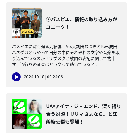
②パスピエ、情報の取り込み方が
ユニーク！
パスピエに深く迫る完結編！Vo.大胡田なつきとKey.成田
ハネダはどうやって自分の中にそれぞれの文字や音楽を取
り込んでいるのか？サブスクと歌詞の表記に関して物申
す！流行りの音楽はどうやって聴いている？...
2024.10.18
|
00:24:06
UA×アイナ・ジ・エンド、深く語り
合う対談！リリィさよなら。と江
嶋綾恵梨も登場！