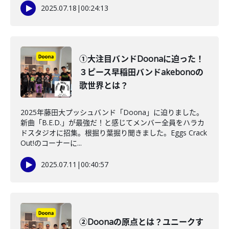
2025.07.18
|
00:24:13
①大注目バンドDoonaに迫った！
３ピース早稲田バンドakebonoの
歌世界とは？
2025年藤田大プッシュバンド「Doona」に迫りました。
新曲「B.E.D.」が最強だ！と感じてメンバー全員をハラカ
ドスタジオに招集。根掘り葉掘り聞きました。Eggs Crack
Out!のコーナーに...
2025.07.11
|
00:40:57
②Doonaの原点とは？ユニークす