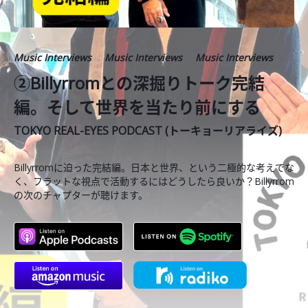
Music Interviews
Music Interviews
Music Interviews
②Billyrromとの深掘りトーク完結
編。そして世界を当たり前にする
TOKYO REAL-EYES PODCAST (トーキョーリアライズ)
Billyrromに迫った完結編。日本と世界、という二極的な考えでな
く、フラットな視点で活動するにはどうしたら良いか？Billyrrom
の次のチャプターが聴けます。