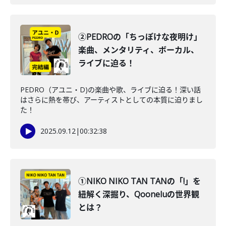
②PEDROの「ちっぽけな夜明け」
楽曲、メンタリティ、ボーカル、
ライブに迫る！
PEDRO（アユニ・D)の楽曲や歌、ライブに迫る！深い話
はさらに熱を帯び、アーティストとしての本質に迫りまし
た！
2025.09.12
|
00:32:38
①NIKO NIKO TAN TANの「!」を
紐解く深掘り、Qooneluの世界観
とは？