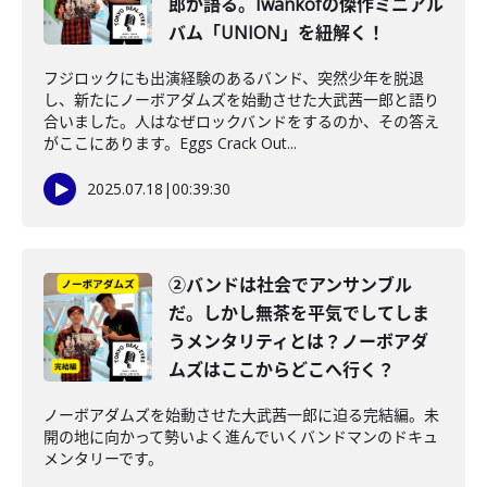
郎が語る。Iwankofの傑作ミニアル
バム「UNION」を紐解く！
フジロックにも出演経験のあるバンド、突然少年を脱退
し、新たにノーボアダムズを始動させた大武茜一郎と語り
合いました。人はなぜロックバンドをするのか、その答え
がここにあります。Eggs Crack Out...
2025.07.18
|
00:39:30
②バンドは社会でアンサンブル
だ。しかし無茶を平気でしてしま
うメンタリティとは？ノーボアダ
ムズはここからどこへ行く？
ノーボアダムズを始動させた大武茜一郎に迫る完結編。未
開の地に向かって勢いよく進んでいくバンドマンのドキュ
メンタリーです。