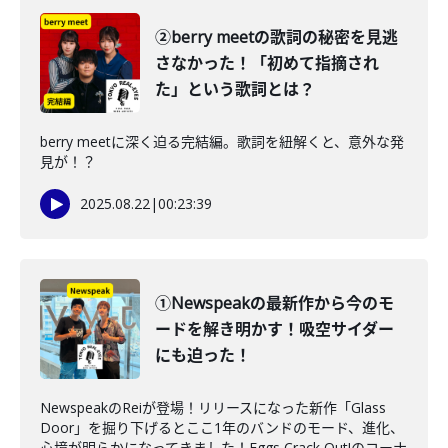
②berry meetの歌詞の秘密を見逃
さなかった！「初めて指摘され
た」という歌詞とは？
berry meetに深く迫る完結編。歌詞を紐解くと、意外な発
見が！？
2025.08.22
|
00:23:39
①Newspeakの最新作から今のモ
ードを解き明かす！吸空サイダー
にも迫った！
NewspeakのReiが登場！リリースになった新作「Glass
Door」を掘り下げるとここ1年のバンドのモード、進化、
心境が明らかになってきました！Eggs Crack Out!のコーナ