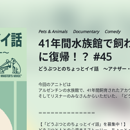
Pets & Animals
Documentary
Comedy
41年間水族館で飼
に復帰！？ #45
どうぶつとのちょっとイイ話 ～アナザー
今回のアニトピは
アルゼンチンの水族館で、41年間飼育されたアカ
そしてリスナーのみなさんからいただいた、「ど
＝＝＝＝＝＝＝＝＝＝＝＝＝＝
【「どうぶつとのちょっとイイ話」を募集中！】
どうぶつと人との心温まるストーリー、ちょっと