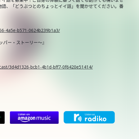
物語、「どうぶつとのちょっとイイ話」を聞かせてください。番
。
ce66-4a5e-b571-0624b239b1a3/
ニッパー・ストーリー～』
odcast/3d4d1326-bcb1-4b1d-bff7-0f6420e51414/