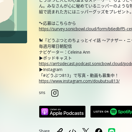
ん。みなさんが心に秘めているニッパーのような
組で読まれた方にはニッパーグッズをプレゼント
🐾応募はこちらから
https://survey.sonicbowl.cloud/form/b6edbff5-
🐩『どうぶつとのちょっとイイ話 ～アナザー・
毎週月曜日朝配信
ナビゲーター：Celeina Ann
▶ポッドキャスト
https://arrtsidecast.podcast.sonicbowl.cloud/p
▶Instagram
「#どうぶつ813」で写真・動画も募集中！
https://www.instagram.com/doubutsu813/
sns
Share