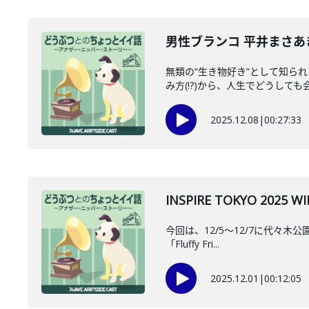
男性ブランコ 平井まさあ
無類の“生き物好き”として知ら
み方(!?)から、人生でどうしても会
2025.12.08
|
00:27:33
INSPIRE TOKYO 202
今回は、12/5〜12/7に代々木
「Fluffy Fri...
2025.12.01
|
00:12:05