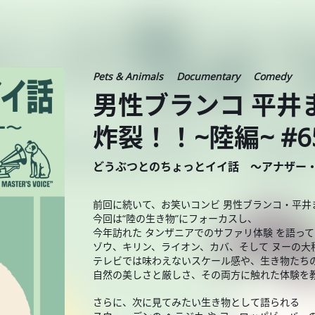
Pets & Animals
Documentary
Comedy
男性ブランコ 平井
炸裂！！~陸編~ #6
どうぶつとのちょっとイイ話 ～アナザー
前回に続いて、お笑いコンビ 男性ブランコ・平井
今回は“陸の生き物”にフォーカスし、
今年訪れた タンザニアでのサファリ体験 を語っ
ゾウ、キリン、ライオン、カバ、そして ヌーの大
テレビでは味わえないスケール感や、生き物たち
自然の美しさと厳しさ、その両方に触れた体験を
さらに、次に見てみたい生き物として語られる