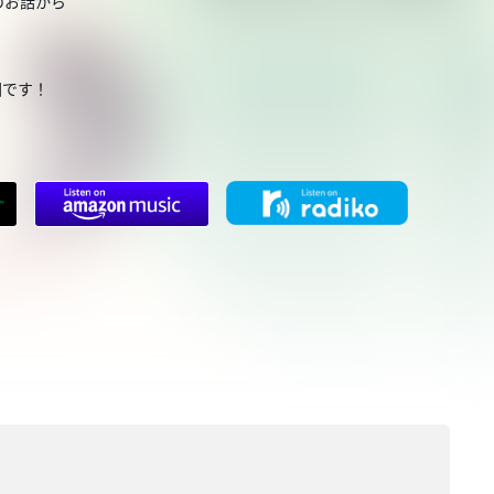
のお話から
回です！