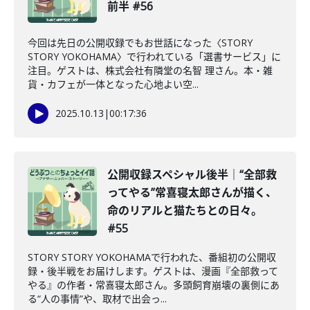
前半 #56
今回は先日の公開収録でもお世話になった〈STORY
STORY YOKOHAMA〉で行われている「選書サービス」に
注目。ゲストは、株式会社有隣堂の名智 理さん。本・雑
貨・カフェが一体となった心地よい空...
2025.10.13
|
00:17:36
公開収録スペシャル後半｜“全部救
ってやる”常喜寝太郎さんが描く、
命のリアルと猫たちとの日々。
#55
STORY STORY YOKOHAMAで行われた、番組初の公開収
録・後半戦をお届けします。ゲストは、漫画『全部救って
やる』の作者・常喜寝太郎さん。多頭飼育崩壊の裏側にあ
る“人の事情”や、取材で出会っ...