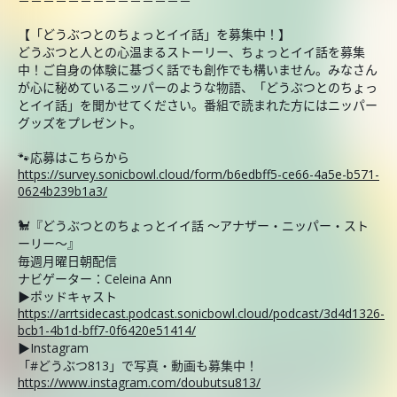
【「どうぶつとのちょっとイイ話」を募集中！】
どうぶつと人との心温まるストーリー、ちょっとイイ話を募集
中！ご自身の体験に基づく話でも創作でも構いません。みなさん
が心に秘めているニッパーのような物語、「どうぶつとのちょっ
とイイ話」を聞かせてください。番組で読まれた方にはニッパー
グッズをプレゼント。
🐾応募はこちらから
https://survey.sonicbowl.cloud/form/b6edbff5-ce66-4a5e-b571-
0624b239b1a3/
🐩『どうぶつとのちょっとイイ話 ～アナザー・ニッパー・スト
ーリー～』
毎週月曜日朝配信
ナビゲーター：Celeina Ann
▶ポッドキャスト
https://arrtsidecast.podcast.sonicbowl.cloud/podcast/3d4d1326-
bcb1-4b1d-bff7-0f6420e51414/
▶Instagram
「#どうぶつ813」で写真・動画も募集中！
https://www.instagram.com/doubutsu813/