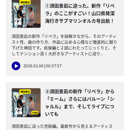
①須田景凪に迫った。新作「リベ
ラ」のここがすごい！山口県発深
海行きサブマリンオルカ号出航！
須田景凪の新作「リベラ」を紐解きながら、そのアーティ
スト性、曲の作り方、作品に込める心情など徹底的に掘り
下げた神回です。前後編と２話にわたってじっくりと、そ
してテンション高く大好きなアーティストに迫り...
2026.02.06
|
00:37:37
②須田景凪の新作「リベラ」から
「ミーム」さらにはバルーン「シ
ャルル」まで、そしてライブにつ
いても
須田景凪に迫った完結編。最新作から見えるアーティス