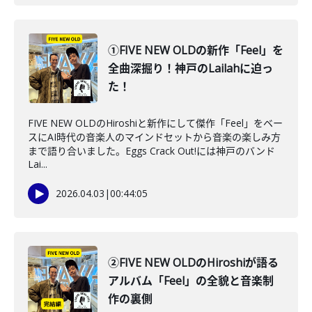
①FIVE NEW OLDの新作「Feel」を
全曲深掘り！神戸のLailahに迫っ
た！
FIVE NEW OLDのHiroshiと新作にして傑作「Feel」をベー
スにAI時代の音楽人のマインドセットから音楽の楽しみ方
まで語り合いました。Eggs Crack Out!には神戸のバンド
Lai...
2026.04.03
|
00:44:05
②FIVE NEW OLDのHiroshiが語る
アルバム「Feel」の全貌と音楽制
作の裏側