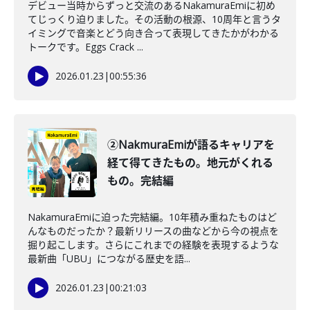
デビュー当時からずっと交流のあるNakamuraEmiに初め
てじっくり迫りました。その活動の根源、10周年と言うタ
イミングで音楽とどう向き合って表現してきたかがわかる
トークです。Eggs Crack ...
2026.01.23
|
00:55:36
②NakmuraEmiが語るキャリアを
経て得てきたもの。地元がくれる
もの。完結編
NakamuraEmiに迫った完結編。10年積み重ねたものはど
んなものだったか？最新リリースの曲などから今の視点を
掘り起こします。さらにこれまでの経験を表現するような
最新曲「UBU」につながる歴史を語...
2026.01.23
|
00:21:03