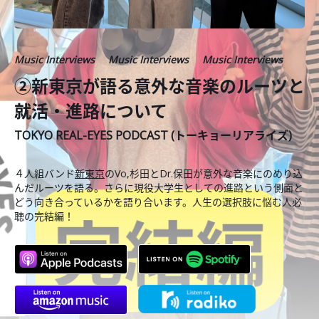
Music Interviews
Music Interviews
Music Interviews
②新東京が語る意外な音楽のルーツと
就活・進路について
TOKYO REAL-EYES PODCAST (トーキョーリアライズ)
４人組バンド
新東京
のVo,杉田とDr.保田が意外な音楽にのめり込
んだルーツを語る。さらに現役大学生としての進路という側面と
どう向き合っているかを語り合います。人生の選択肢に悩む人必
聴の完結編！