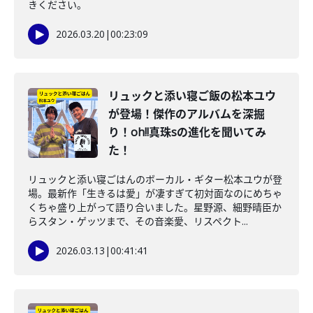
きください。
2026.03.20
|
00:23:09
リュックと添い寝ご飯の松本ユウ
が登場！傑作のアルバムを深掘
り！oh!!真珠sの進化を聞いてみ
た！
リュックと添い寝ごはんのボーカル・ギター松本ユウが登
場。最新作「生きるは愛」が凄すぎて初対面なのにめちゃ
くちゃ盛り上がって語り合いました。星野源、細野晴臣か
らスタン・ゲッツまで、その音楽愛、リスペクト...
2026.03.13
|
00:41:41