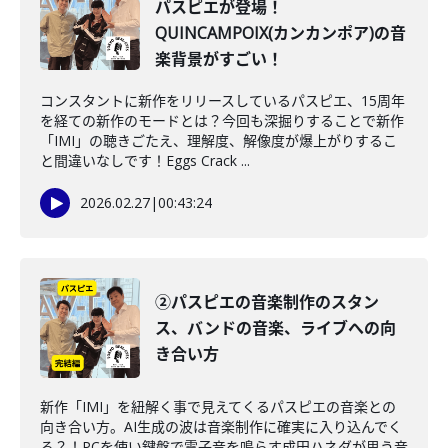
パスピエが登場！
QUINCAMPOIX(カンカンポア)の音
楽背景がすごい！
コンスタントに新作をリリースしているパスピエ、15周年
を経ての新作のモードとは？今回も深掘りすることで新作
「IMI」の聴きごたえ、理解度、解像度が爆上がりするこ
と間違いなしです！Eggs Crack ...
2026.02.27
|
00:43:24
②パスピエの音楽制作のスタン
ス、バンドの音楽、ライブへの向
き合い方
新作「IMI」を紐解く事で見えてくるパスピエの音楽との
向き合い方。AI生成の波は音楽制作に確実に入り込んでく
る？！PCを使い鍵盤で電子音を鳴らす成田ハネダが思う音