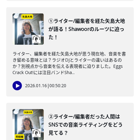
①ライター/編集者を経た矢島大地
が語る！Shawoorのルーツに迫っ
た！
ライター、編集者を経た矢島大地が思う現在地、音楽を書
き留める意味とは？ラジオDJとライターの違いはあるの
か？別視点から音楽を伝える表現者に迫りました。Eggs
Crack Out!には注目バンドSha...
2026.01.16
|
00:50:20
②ライター/編集者だった人間は
SNSでの音楽ライティングをどう
見てる？