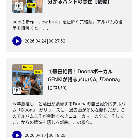
分かるバンドの感性【後編】
odolの新作「slow blink」を紐解く完結編。アルバムの後
半を紐解くと、、、
2026.04.24
|
00:27:52
①藤田絶賛！Doonaボーカル
GENKIが語るアルバム「Doona」
について
今年激推し！と藤田が絶賛するDoonaの自己紹介的アルバ
ム「Doona」がリリースに。過去曲が多めな新作だが、こ
のアルバムこそが今聴くべきニューカマーの全て、そして
ここからの躍進を感じる新曲。この機会...
2026.04.17
|
00:18:26