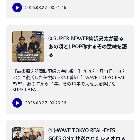
2026.03.27
|
00:41:46
②SUPER BEAVER柳沢亮太が語る
あの頃とJ-POP称するその意味を語
る
【前後編２話同時配信の完結編！】2026年1月11日に10年
ぶりに復活した伝説のラジオ番組「J-WAVE TOKYO REAL-
EYES」あの時から10年、その10年で大成長を遂げた
SUPER BEA...
2026.03.27
|
00:29:36
①J-WAVE TOKYO REAL-EYES
GOES ONで放送されたレミオロメ