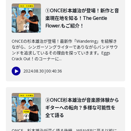
①ONCE杉本雄治が登場！新作と音
楽現在地を知る！The Gentle
Flower.もご紹介！
ONCEの杉本雄治が登場！最新作「Wandering」を紐解き
ながら、シンガーソングライターでありながらバンドサウ
ンドを追求しているその理由を探っていきます。Eggs
Crack Out！のコーナーに...
2024.08.30
|
00:40:36
②ONCE杉本雄治が音楽原体験から
ギターへの転向？多様な可能性を
全て語る
ONCE、杉本雄治が深く語る後編。WEAVERに至る以前に