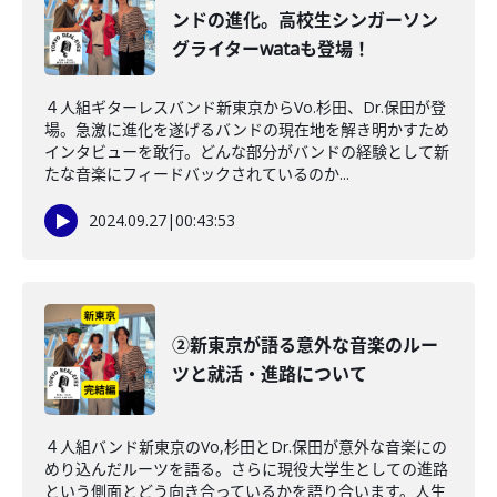
ンドの進化。高校生シンガーソン
グライターwataも登場！
４人組ギターレスバンド新東京からVo.杉田、Dr.保田が登
場。急激に進化を遂げるバンドの現在地を解き明かすため
インタビューを敢行。どんな部分がバンドの経験として新
たな音楽にフィードバックされているのか...
2024.09.27
|
00:43:53
②新東京が語る意外な音楽のルー
ツと就活・進路について
４人組バンド新東京のVo,杉田とDr.保田が意外な音楽にの
めり込んだルーツを語る。さらに現役大学生としての進路
という側面とどう向き合っているかを語り合います。人生