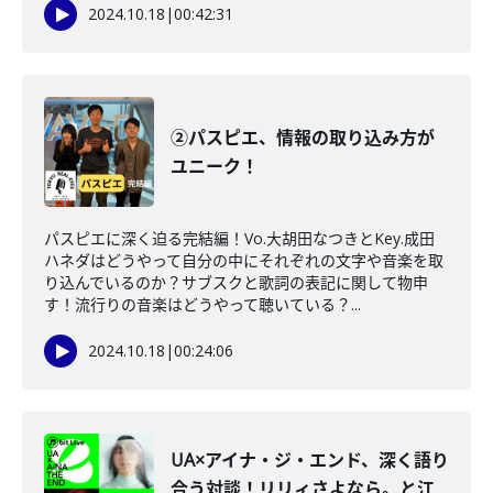
2024.10.18
|
00:42:31
②パスピエ、情報の取り込み方が
ユニーク！
パスピエに深く迫る完結編！Vo.大胡田なつきとKey.成田
ハネダはどうやって自分の中にそれぞれの文字や音楽を取
り込んでいるのか？サブスクと歌詞の表記に関して物申
す！流行りの音楽はどうやって聴いている？...
2024.10.18
|
00:24:06
UA×アイナ・ジ・エンド、深く語り
合う対談！リリィさよなら。と江