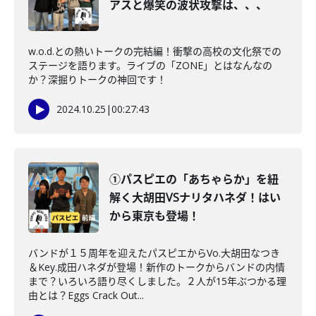
アスと爆笑の波状攻撃は、、、
w.o.d.との熱いトークの完結編！衝撃の高校の文化祭での
ステージを語ります。ライブの「ZONE」とはなんなの
か？深掘りトークの神回です！
2024.10.25
|
00:27:43
①パスピエの「あちゃらか」を紐
解く大胡田VSナリタハネダ！はい
から東京も登場！
バンドが１５周年を迎えたパスピエからVo.大胡田なつき
＆Key.成田ハネダが登場！新作のトークからバンドの内情
まで？いろいろ語り尽くしました。２人が15年ぶつかる理
由とは？Eggs Crack Out...