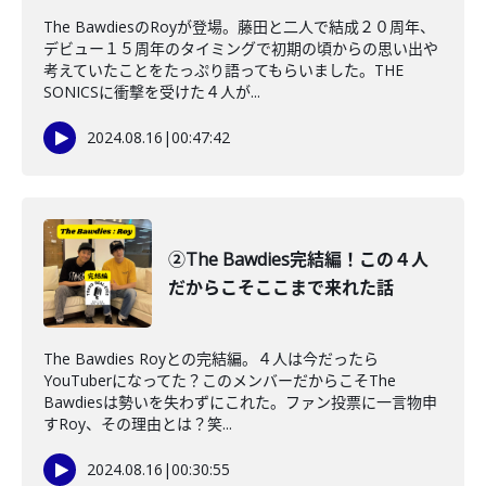
The BawdiesのRoyが登場。藤田と二人で結成２０周年、
デビュー１５周年のタイミングで初期の頃からの思い出や
考えていたことをたっぷり語ってもらいました。THE
SONICSに衝撃を受けた４人が...
2024.08.16
|
00:47:42
②The Bawdies完結編！この４人
だからこそここまで来れた話
The Bawdies Royとの完結編。４人は今だったら
YouTuberになってた？このメンバーだからこそThe
Bawdiesは勢いを失わずにこれた。ファン投票に一言物申
すRoy、その理由とは？笑...
2024.08.16
|
00:30:55