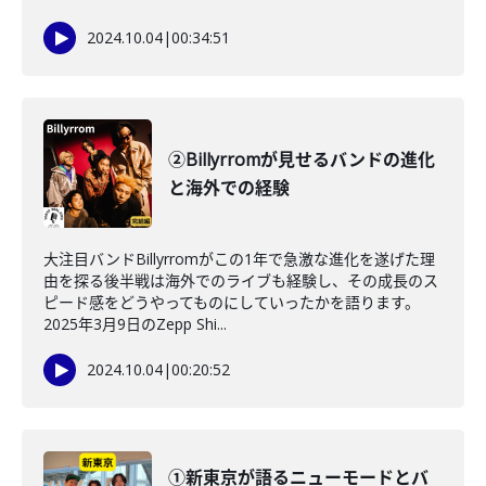
2024.10.04
|
00:34:51
②Billyrromが見せるバンドの進化
と海外での経験
大注目バンドBillyrromがこの1年で急激な進化を遂げた理
由を探る後半戦は海外でのライブも経験し、その成長のス
ピード感をどうやってものにしていったかを語ります。
2025年3月9日のZepp Shi...
2024.10.04
|
00:20:52
①新東京が語るニューモードとバ