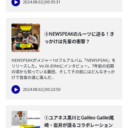
2024.08.02
|
00:35:31
②NEWSPEAKのルーツに迫る！き
っかけは先輩の衝撃？
NEWSPEAKがメジャー1stフルアルバム「NEWSPEAK」を
リリースした。Vo.Gt.のReiにインタビュー。7年前の初期
の頃から知っている藤田、そしてその前にはどんなきっか
けで音楽の道に進んだ...
2024.08.02
|
00:23:50
①ユアネス黒川とGalileo Galilei尾
崎・岩井が語るコラボレーション