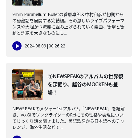
9mm Parabellum Bulletの菅原卓郎＆中村和彦が初期から
の秘蔵話を展開する完結編。その激しいライブパフォーマ
ンスや大胆かつ流麗に組み上げられていく楽曲、衝撃と衝
動と洗練を大きなものにし...
2024.08.09
|
00:26:22
①NEWSPEAKのアルバムの世界観
を深掘り、越谷のMOCKENも登
場！
NEWSPEAKのメジャー1stアルバム「NEWSPEAK」を紐解
き、Vo.GtでソングライターのReiにその性格や表現につい
てじっくり話を聞きました。英語歌詞から日本語へのチャ
レンジ、海外生活などで...