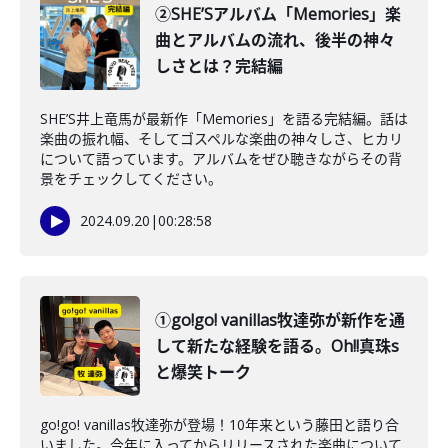
②SHE’Sアルバム「Memories」楽
曲とアルバムの流れ、後半の神々
しさとは？完結編
SHE’S井上竜馬が最新作「Memories」を語る完結編。話は
楽曲の振れ幅、そしてゴスペルな楽曲の神々しさ、ヒカリ
について語っています。アルバムをぜひ聴きながらその背
景をチェックしてください。
2024.09.20
|
00:28:58
①go!go! vanillas牧達弥が新作を通
して新たな経験を語る。Oh!!真珠s
と爆笑トーク
go!go! vanillas牧達弥が登場！10年来という藤田と語り合
いました。今年に入ってからリリースされた楽曲について