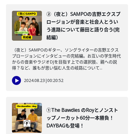
②（夜と）SAMPOの吉野エクスプ
ロージョンが音楽と社会人とうい
う進路について藤田と語り合う(完
結編）
（夜と）SAMPOのギター、ソングライターの吉野エクス
プロージョンにインタビューの完結編。お互いの学生時代
からの音楽やラジオDJを目指す上での選択肢、親への説
得？など、誰もが思い悩む人生の岐路について...
2024.08.23
|
00:20:52
①The Bawdies のRoyとノンスト
ップノーカット60分一本勝負！
DAYBAGも登場！