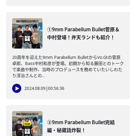
①9mm Parabellum Bullet菅原＆
中村登場！弁天ランドも紹介！
20周年を迎えた9mm Parabellum BulletからVo.Gtの菅原
卓郎、Bass中村和彦が登場。初期から知る藤田とのトーク
で楽曲や制作、当時のプロデュースを務めていたいしわた
り淳治さんとの...
2024.08.09
|
00:56:36
②9mm Parabellum Bullet完結
編・秘蔵話炸裂！