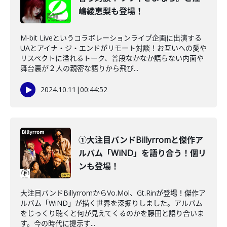
嶋綾恵梨も登場！
M-bit Liveというコラボレーションライブ企画に出演する
UAとアイナ・ジ・エンドがリモート対談！お互いへの愛や
リスペクトに溢れるトーク、普段なかなか語らない内面や
舞台裏が２人の親密な語りから飛び...
2024.10.11
|
00:44:52
①大注目バンドBillyrromと傑作ア
ルバム「WiND」を語り合う！個リ
ンも登場！
大注目バンドBillyrromからVo.Mol、Gt.Rinが登場！傑作ア
ルバム「WiND」が描く世界を深掘りしました。アルバム
をじっくり聴くと何が見えてくるのかを藤田と語り合いま
す。今の時代に提示す...