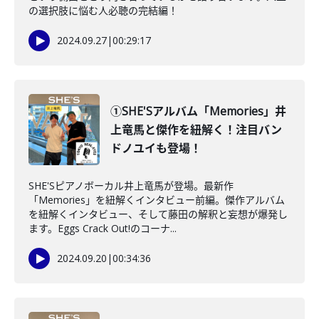
の選択肢に悩む人必聴の完結編！
2024.09.27
|
00:29:17
①SHE'Sアルバム「Memories」井
上竜馬と傑作を紐解く！注目バン
ドノユイも登場！
SHE'Sピアノボーカル井上竜馬が登場。最新作
「Memories」を紐解くインタビュー前編。傑作アルバム
を紐解くインタビュー、そして藤田の解釈と妄想が爆発し
ます。Eggs Crack Out!のコーナ...
2024.09.20
|
00:34:36