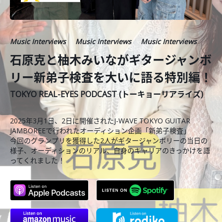
Music Interviews
Music Interviews
Music Interviews
石原克と柚木みいながギタージャンボ
リー新弟子検査を大いに語る特別編！
TOKYO REAL-EYES PODCAST (トーキョーリアライズ)
2025年3月1日、2日に開催されたJ-WAVE TOKYO GUITAR
JAMBOREEで行われたオーディション企画「新弟子検査」
今回のグランプリを獲得した2人がギタージャンボリーの当日の
様子、オーディションのリアル、自身のキャリアのきっかけを語
ってくれました！