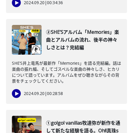
2024.09.20
|
00:34:36
②SHE’Sアルバム「Memories」楽
曲とアルバムの流れ、後半の神々
しさとは？完結編
SHE’S井上竜馬が最新作「Memories」を語る完結編。話は
楽曲の振れ幅、そしてゴスペルな楽曲の神々しさ、ヒカリ
について語っています。アルバムをぜひ聴きながらその背
景をチェックしてください。
2024.09.20
|
00:28:58
①go!go! vanillas牧達弥が新作を通
して新たな経験を語る。Oh!!真珠s