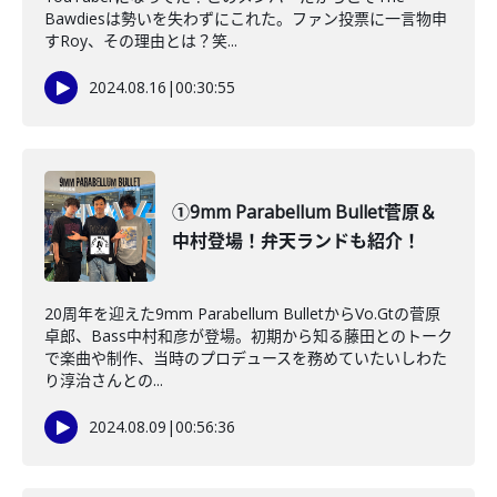
Bawdiesは勢いを失わずにこれた。ファン投票に一言物申
すRoy、その理由とは？笑...
2024.08.16
|
00:30:55
①9mm Parabellum Bullet菅原＆
中村登場！弁天ランドも紹介！
20周年を迎えた9mm Parabellum BulletからVo.Gtの菅原
卓郎、Bass中村和彦が登場。初期から知る藤田とのトーク
で楽曲や制作、当時のプロデュースを務めていたいしわた
り淳治さんとの...
2024.08.09
|
00:56:36