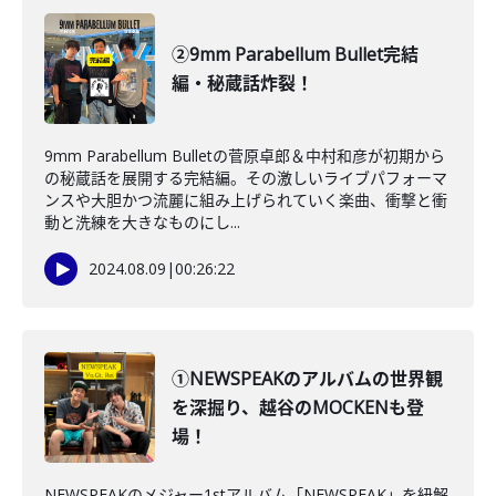
②9mm Parabellum Bullet完結
編・秘蔵話炸裂！
9mm Parabellum Bulletの菅原卓郎＆中村和彦が初期から
の秘蔵話を展開する完結編。その激しいライブパフォーマ
ンスや大胆かつ流麗に組み上げられていく楽曲、衝撃と衝
動と洗練を大きなものにし...
2024.08.09
|
00:26:22
①NEWSPEAKのアルバムの世界観
を深掘り、越谷のMOCKENも登
場！
NEWSPEAKのメジャー1stアルバム「NEWSPEAK」を紐解