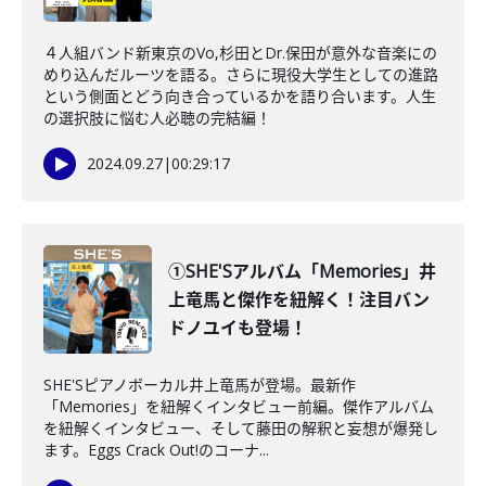
４人組バンド新東京のVo,杉田とDr.保田が意外な音楽にの
めり込んだルーツを語る。さらに現役大学生としての進路
という側面とどう向き合っているかを語り合います。人生
の選択肢に悩む人必聴の完結編！
2024.09.27
|
00:29:17
①SHE'Sアルバム「Memories」井
上竜馬と傑作を紐解く！注目バン
ドノユイも登場！
SHE'Sピアノボーカル井上竜馬が登場。最新作
「Memories」を紐解くインタビュー前編。傑作アルバム
を紐解くインタビュー、そして藤田の解釈と妄想が爆発し
ます。Eggs Crack Out!のコーナ...