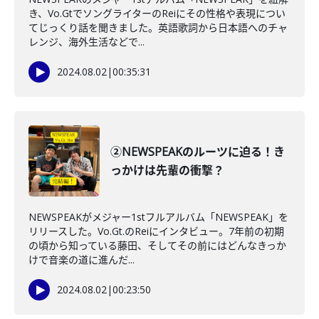
き、Vo.GtでソングライターのReiにその性格や表現につい
てじっくり話を聞きました。英語歌詞から日本語へのチャ
レンジ、海外生活などで...
2024.08.02
|
00:35:31
②NEWSPEAKのルーツに迫る！き
っかけは先輩の衝撃？
NEWSPEAKがメジャー1stフルアルバム「NEWSPEAK」を
リリースした。Vo.Gt.のReiにインタビュー。7年前の初期
の頃から知っている藤田、そしてその前にはどんなきっか
けで音楽の道に進んだ...
2024.08.02
|
00:23:50