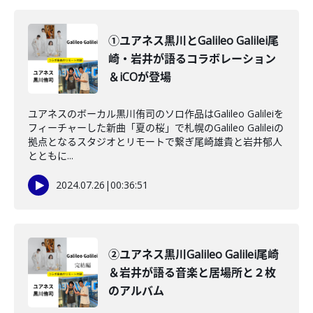
①ユアネス黒川とGalileo Galilei尾
崎・岩井が語るコラボレーション
＆iCOが登場
ユアネスのボーカル黒川侑司のソロ作品はGalileo Galileiを
フィーチャーした新曲「夏の桜」で札幌のGalileo Galileiの
拠点となるスタジオとリモートで繋ぎ尾崎雄貴と岩井郁人
とともに...
2024.07.26
|
00:36:51
②ユアネス黒川Galileo Galilei尾崎
＆岩井が語る音楽と居場所と２枚
のアルバム