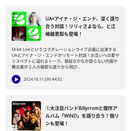
UA×アイナ・ジ・エンド、深く語り
合う対談！リリィさよなら。と江
嶋綾恵梨も登場！
M-bit Liveというコラボレーションライブ企画に出演する
UAとアイナ・ジ・エンドがリモート対談！お互いへの愛や
リスペクトに溢れるトーク、普段なかなか語らない内面や
舞台裏が２人の親密な語りから飛び...
2024.10.11
|
00:44:52
①大注目バンドBillyrromと傑作ア
ルバム「WiND」を語り合う！個リ
ンも登場！