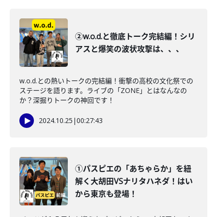
②w.o.d.と徹底トーク完結編！シリ
アスと爆笑の波状攻撃は、、、
w.o.d.との熱いトークの完結編！衝撃の高校の文化祭での
ステージを語ります。ライブの「ZONE」とはなんなの
か？深掘りトークの神回です！
2024.10.25
|
00:27:43
①パスピエの「あちゃらか」を紐
解く大胡田VSナリタハネダ！はい
から東京も登場！