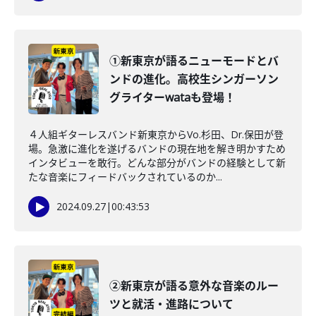
①新東京が語るニューモードとバ
ンドの進化。高校生シンガーソン
グライターwataも登場！
４人組ギターレスバンド新東京からVo.杉田、Dr.保田が登
場。急激に進化を遂げるバンドの現在地を解き明かすため
インタビューを敢行。どんな部分がバンドの経験として新
たな音楽にフィードバックされているのか...
2024.09.27
|
00:43:53
②新東京が語る意外な音楽のルー
ツと就活・進路について