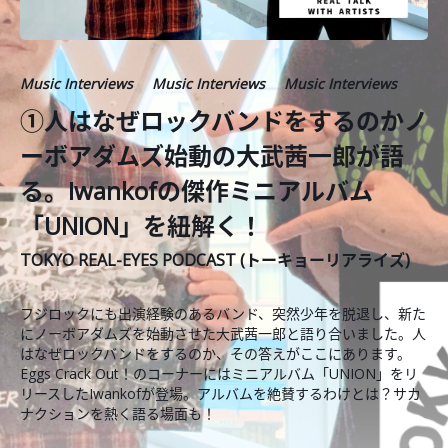
Music Interviews
Music Interviews
Music Interviews
①人はなぜロックバンドをするのかノ
ーボアダムズ始動の大武茜一郎が語
る。Iwankofの傑作ミニアルバム
「UNION」を紐解く！
TOKYO REAL-EYES PODCAST (トーキョーリアライズ)
フジロックにも出演経験のあるバンド、突然少年を脱退し、新た
にノーボアダムズを始動させた大武茜一郎と語り合いました。人
はなぜロックバンドをするのか、その答えがここにあります。
Eggs Crack Out！のコーナーにはミニアルバム「UNION」をリ
リースしたIwankofが登場。アルバムを絶賛するわけとは？サカ
ナクションを熱く語る場面も！