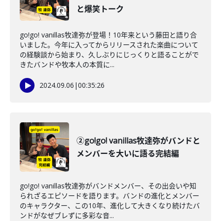
と爆笑トーク
go!go! vanillas牧達弥が登場！10年来という藤田と語り合
いました。今年に入ってからリリースされた楽曲について
の経験談から始まり、久しぶりにじっくりと語ることがで
きたバンドや牧本人の本質に...
2024.09.06
|
00:35:26
②go!go! vanillas牧達弥がバンドと
メンバーを大いに語る完結編
go!go! vanillas牧達弥がバンドメンバー、その出会いや知
られざるエピソードを語ります。バンドの進化とメンバー
のキャラクター、この10年、進化して大きくなり続けたバ
ンドがなぜブレずに多彩な音...