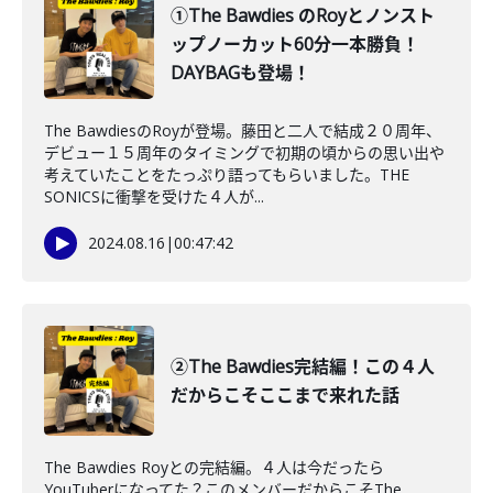
①The Bawdies のRoyとノンスト
ップノーカット60分一本勝負！
DAYBAGも登場！
The BawdiesのRoyが登場。藤田と二人で結成２０周年、
デビュー１５周年のタイミングで初期の頃からの思い出や
考えていたことをたっぷり語ってもらいました。THE
SONICSに衝撃を受けた４人が...
2024.08.16
|
00:47:42
②The Bawdies完結編！この４人
だからこそここまで来れた話
The Bawdies Royとの完結編。４人は今だったら
YouTuberになってた？このメンバーだからこそThe