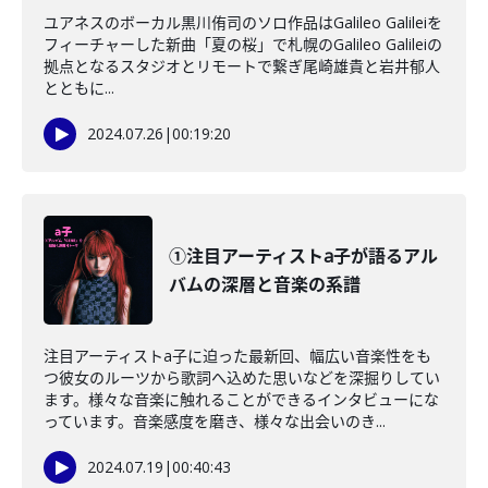
ユアネスのボーカル黒川侑司のソロ作品はGalileo Galileiを
フィーチャーした新曲「夏の桜」で札幌のGalileo Galileiの
拠点となるスタジオとリモートで繋ぎ尾崎雄貴と岩井郁人
とともに...
2024.07.26
|
00:19:20
①注目アーティストa子が語るアル
バムの深層と音楽の系譜
注目アーティストa子に迫った最新回、幅広い音楽性をも
つ彼女のルーツから歌詞へ込めた思いなどを深掘りしてい
ます。様々な音楽に触れることができるインタビューにな
っています。音楽感度を磨き、様々な出会いのき...
2024.07.19
|
00:40:43