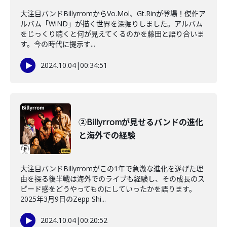
大注目バンドBillyrromからVo.Mol、Gt.Rinが登場！傑作ア
ルバム「WiND」が描く世界を深掘りしました。アルバム
をじっくり聴くと何が見えてくるのかを藤田と語り合いま
す。今の時代に提示す...
2024.10.04
|
00:34:51
②Billyrromが見せるバンドの進化
と海外での経験
大注目バンドBillyrromがこの1年で急激な進化を遂げた理
由を探る後半戦は海外でのライブも経験し、その成長のス
ピード感をどうやってものにしていったかを語ります。
2025年3月9日のZepp Shi...
2024.10.04
|
00:20:52