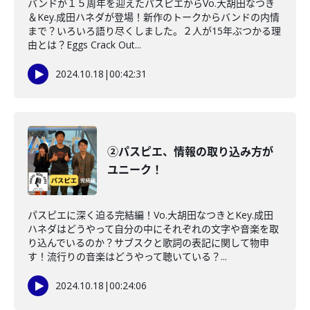
バンドが１５周年を迎えたパスピエからVo.大胡田なつき
＆Key.成田ハネダが登場！新作のトークからバンドの内情
まで？いろいろ語り尽くしました。２人が15年ぶつかる理
由とは？Eggs Crack Out...
2024.10.18
|
00:42:31
②パスピエ、情報の取り込み方が
ユニーク！
パスピエに深く迫る完結編！Vo.大胡田なつきとKey.成田
ハネダはどうやって自分の中にそれぞれの文字や音楽を取
り込んでいるのか？サブスクと歌詞の表記に関して物申
す！流行りの音楽はどうやって聴いている？...
2024.10.18
|
00:24:06