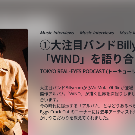
Music Interviews
Music Interviews
Music I
①大注目バンドBill
「WiND」を語り
TOKYO REAL-EYES PODCAST (トーキョ
大注目バンドBillyrromからVo.Mol、Gt.Rinが登場
傑作アルバム「WiND」が描く世界を深掘りしま
合います。
今の時代に提示する「アルバム」とはどうあるべ
Eggs Crack Out!のコーナーには去年アー
かけやこだわりを教えてくれました。