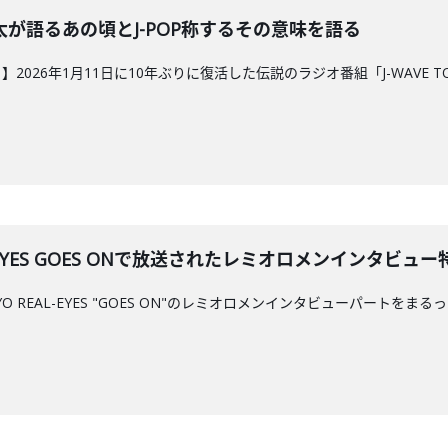
沢亮太が語るあの頃とJ-POP称するその意味を語る
026年1月11日に10年ぶりに復活した伝説のラジオ番組「J-WAVE TOK
REAL-EYES GOES ONで放送されたレミオロメンイン
TOKYO REAL-EYES "GOES ON"のレミオロメンインタビューパ