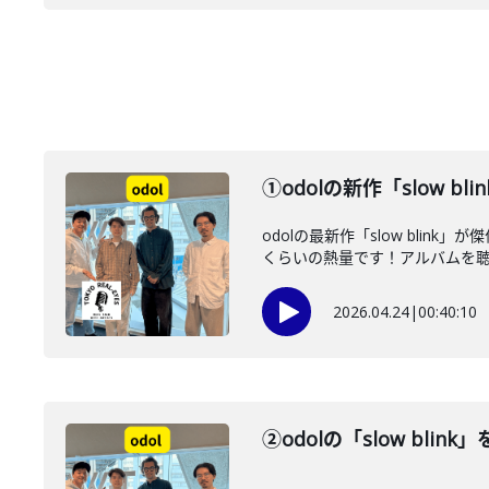
①odolの新作「slow b
odolの最新作「slow bl
くらいの熱量です！アルバムを聴き
2026.04.24
|
00:40:10
②odolの「slow bl