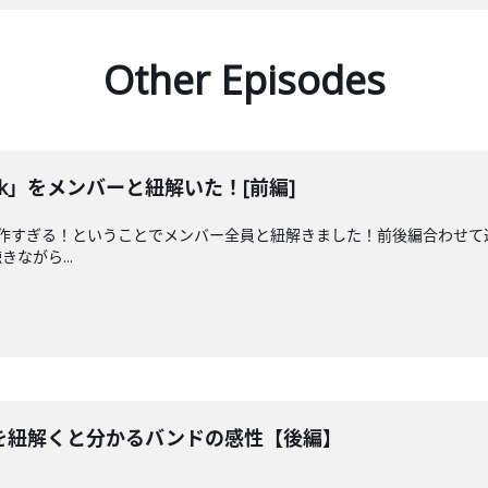
Other Episodes
link」をメンバーと紐解いた！[前編]
ink」が傑作すぎる！ということでメンバー全員と紐解きました！前後編合
ながら...
ink」を紐解くと分かるバンドの感性【後編】