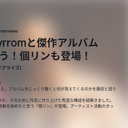
nterviews
yrromと傑作アルバム
合う！個リンも登場！
ーリアライズ)
！
した。アルバムをじっくり聴くと何が見えてくるのかを藤田と語り
きか、そのために丹念に作り上げた秀逸な構成を紐解きました。
ティスト活動を始めたと言う「個リン」が登場。アーティスト活動のきっ