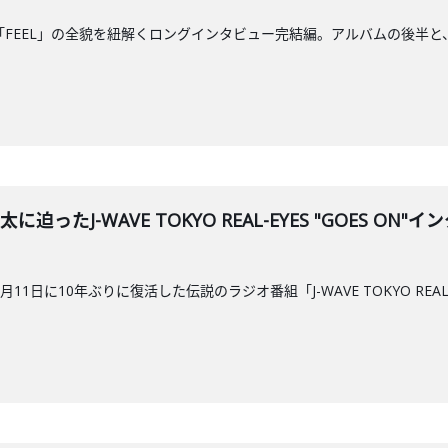
oshiと新作「FEEL」の全貌を紐解くロングインタビュー完結編。アルバム
 亮太に迫ったJ-WAVE TOKYO REAL-EYES "GOE
11日に10年ぶりに復活した伝説のラジオ番組「J-WAVE TOKYO RE