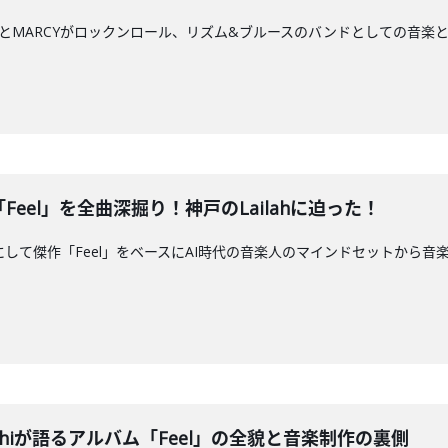
のROYとMARCYがロックンロール、リズム&ブルースのバンドとしての音
作「Feel」を全曲深掘り！神戸のLailahに迫った！
hiと新作にして傑作「Feel」をベースにAI時代の音楽人のマインドセットから音楽
iroshiが語るアルバム「Feel」の全貌と音楽制作の裏側