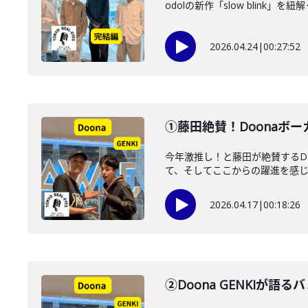
odolの新作「slow blink
2026.04.24
|
00:27:52
①藤田絶賛！Doonaボー
今年激推し！と藤田が絶賛するD
て、そしてここからの躍進を感じる
2026.04.17
|
00:18:26
②Doona GENKIが