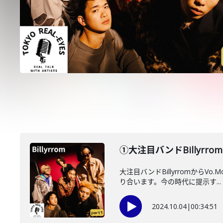
①大注目バンドBillyr
大注目バンドBillyrromから
り合います。今の時代に提示す...
2024.10.04
|
00:34:51