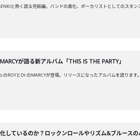
ルGENKIと熱く語る完結編。バンドの進化、ボーカリストとしてのスタ
とMARCYが語る新アルバム「THIS IS THE PARTY」
s.Vo.のROYとDr.のMARCYが登場。リリースになったアルバムを語ります
はなぜ進化しているのか？ロックンロールやリズム&ブルース