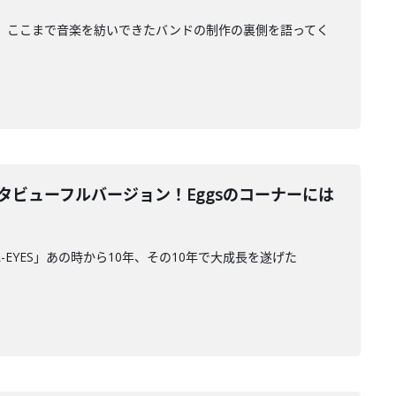
の後半と、ここまで音楽を紡いできたバンドの制作の裏側を語ってく
S ON"インタビューフルバージョン！Eggsのコーナーには
AL-EYES」あの時から10年、その10年で大成長を遂げた