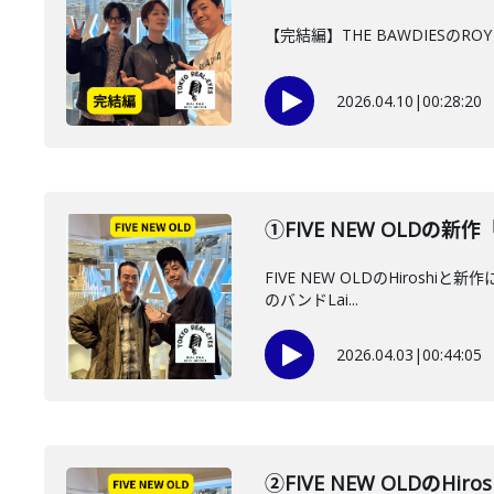
【完結編】THE BAWDIES
2026.04.10
|
00:28:20
①FIVE NEW OLDの新
FIVE NEW OLDのHiros
のバンドLai...
2026.04.03
|
00:44:05
②FIVE NEW OLDのH