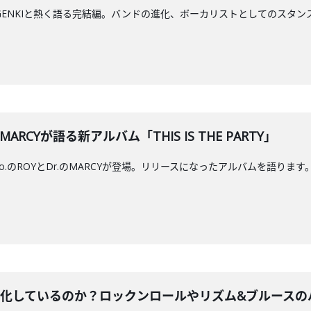
ルGENKIと熱く語る完結編。バンドの進化、ボーカリストとしてのスタ
とMARCYが語る新アルバム「THIS IS THE PARTY」
s.Vo.のROYとDr.のMARCYが登場。リリースになったアルバムを語ります
はなぜ進化しているのか？ロックンロールやリズム&ブルース