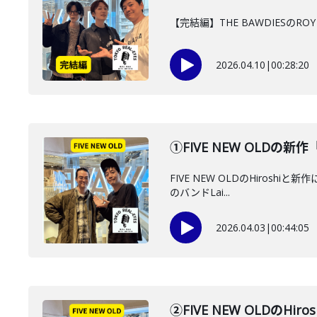
【完結編】THE BAWDIES
2026.04.10
|
00:28:20
①FIVE NEW OLDの新
FIVE NEW OLDのHiros
のバンドLai...
2026.04.03
|
00:44:05
②FIVE NEW OLDのH