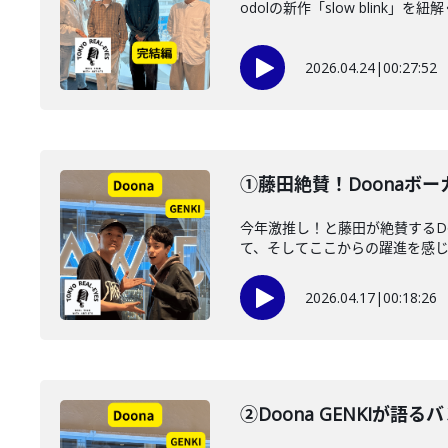
odolの新作「slow blink
2026.04.24
|
00:27:52
①藤田絶賛！Doonaボー
今年激推し！と藤田が絶賛するD
て、そしてここからの躍進を感じる
2026.04.17
|
00:18:26
②Doona GENKIが