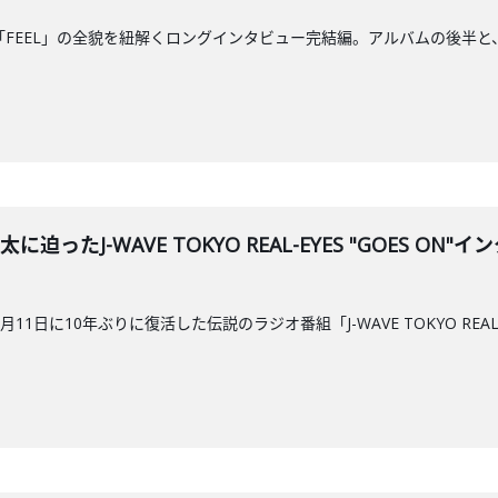
oshiと新作「FEEL」の全貌を紐解くロングインタビュー完結編。アルバム
 亮太に迫ったJ-WAVE TOKYO REAL-EYES "GOE
11日に10年ぶりに復活した伝説のラジオ番組「J-WAVE TOKYO RE