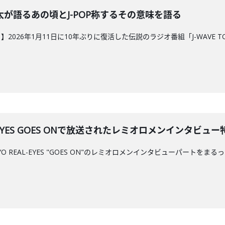
沢亮太が語るあの頃とJ-POP称するその意味を語る
026年1月11日に10年ぶりに復活した伝説のラジオ番組「J-WAVE TOK
REAL-EYES GOES ONで放送されたレミオロメンイン
TOKYO REAL-EYES "GOES ON"のレミオロメンインタビューパ