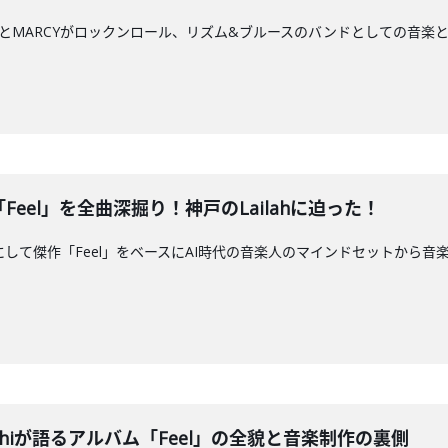
のROYとMARCYがロックンロール、リズム&ブルースのバンドとしての音
作「Feel」を全曲深掘り！神戸のLailahに迫った！
hiと新作にして傑作「Feel」をベースにAI時代の音楽人のマインドセットから音楽
iroshiが語るアルバム「Feel」の全貌と音楽制作の裏側