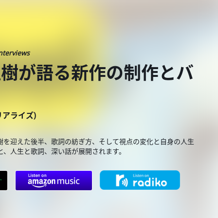
nterviews
木下理樹が語る新作の制作とバ
ーリアライズ)
の木下理樹を迎えた後半、歌詞の紡ぎ方、そして視点の変化と自身の人生
と、人生と歌詞、深い話が展開されます。