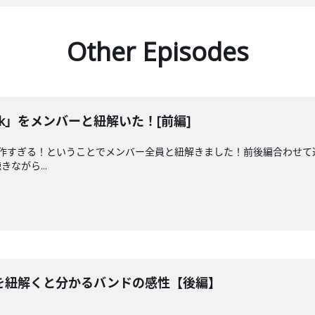
Other Episodes
link」をメンバーと紐解いた！[前編]
ink」が傑作すぎる！ということでメンバー全員と紐解きました！前後編合
ながら...
ink」を紐解くと分かるバンドの感性【後編】