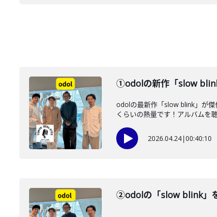
①odolの新作「slow b
odolの最新作「slow bl
くらいの熱量です！アルバムを聴き
2026.04.24
|
00:40:10
②odolの「slow bl