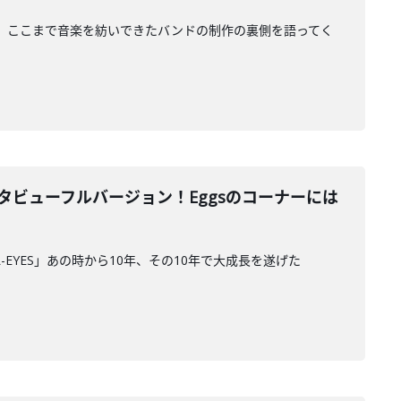
の後半と、ここまで音楽を紡いできたバンドの制作の裏側を語ってく
S ON"インタビューフルバージョン！Eggsのコーナーには
AL-EYES」あの時から10年、その10年で大成長を遂げた