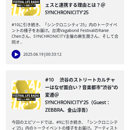
ェスと連携する理由とは？＠
SYNCHRONICITY'25
#10に引き続き、「シンクロニシティ'25」内のトークイベ
ントの様子をお届け。台湾Vagabond FestivalのRanie
Chenさん、SYNCHRONICITY主催の麻生潤さん、そして合
同オ...
2025.06.19
|
00:33:12
#10 渋谷のストリートカルチャ
ーはなぜ面白い？音楽都市"渋谷"の
変遷＠
SYNCHRONICITY'25（Guest：
ZEBBRA、金山淳吾）
今回のエピソードでは、#9に引き続き、「シンクロニシテ
ィ'25」内のトークイベントの様子をお届け。アーティスト