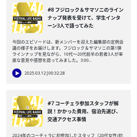
#8 フジロック＆サマソニのライン
ナップ発表を受けて、学生インタ
ーン3人で語ってみた
今回のエピソードは、新メンバーを迎えた編集部の定例会
議の様子をお届けします。フジロック＆サマソニの第1弾
ラインナップを見ながら、10代〜20代前半の若者3人が率
直な意見や感想を語ってみました。3:00...
2025.03.12
|
00:32:28
#7 コーチェラ参加スタッフが解
説！かかった費用、宿泊先選び、
交通アクセス事情
2024年のコーチェラに初参加したスタッフ（20代女性/初