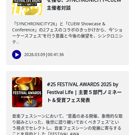
を探る、SYNCHRONICITY×CUEW
主催者対談
「SYNCHRONICITY’26」と「CUEW Showcase &
Conference」の2フェスのコラボのきっかけから、今”ショ
ーケースフェス”を行う意義と今後の展望を、シンクロニシ
テ...
2026.03.09
|
00:41:36
#25 FESTIVAL AWARDS 2025 by
Festival Life | 主要５部門ノミネー
ト＆受賞フェス発表
音楽フェスシーンにおいて、”意義のある開催、象徴的な取
り組みといった、後世に語り継いでおくべきフェス”とい
う視点でセレクトし、音楽フェスシーンの発展に寄与する
ことを目的とした「FESTIVAL AWA...