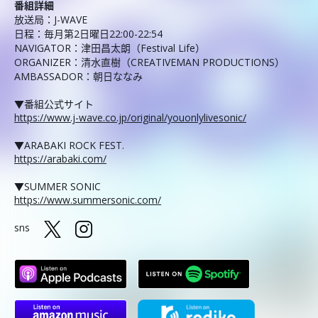
番組詳細
放送局：J-WAVE
日程：毎月第2日曜日22:00-22:54
NAVIGATOR：津田昌太朗（Festival Life）
ORGANIZER：清水直樹（CREATIVEMAN PRODUCTIONS）
AMBASSADOR：朝日ななみ
▼番組公式サイト
https://www.j-wave.co.jp/original/youonlylivesonic/
▼ARABAKI ROCK FEST.
https://arabaki.com/
▼SUMMER SONIC
https://www.summersonic.com/
sns