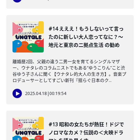
#14 えええ！もうしないって言っ
たのに新しい大人恋ってなに？〜
地元と東京の二拠点生活 の勧め
離婚歴2回、父親の違う二男一女を育てるシングルマザ
ー、ウナタレのコラムニストでもある“ゆうこりん”こと渋
谷ゆう子さんに聞く【ウナタレ的大人の生き方】。音楽プ
ロデューサーとしてすごい新刊『揺らぐ日本のク...
2025.04.18
|
00:19:54
#13 昭和の女たちが熱狂！ドジで
ノロマなカメ？伝説の＜大映ドラ