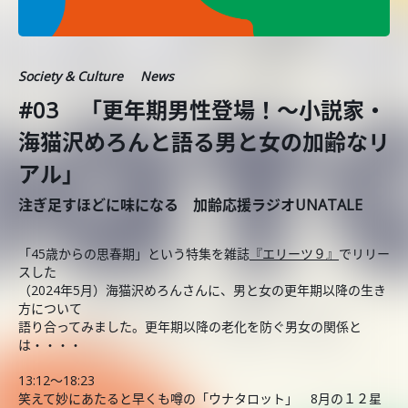
Society & Culture
News
#03 「更年期男性登場！〜小説家・
海猫沢めろんと語る男と女の加齢なリ
アル」
注ぎ足すほどに味になる 加齢応援ラジオUNATALE
「45歳からの思春期」という特集を雑誌
『エリーツ９』
でリリー
スした
（2024年5月）海猫沢めろんさんに、男と女の更年期以降の生き
方について
語り合ってみました。更年期以降の老化を防ぐ男女の関係と
は・・・・
13:12〜18:23
笑えて妙にあたると早くも噂の「ウナタロット」 8月の１２星