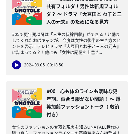
共有フォルダ！男性は新規フォル
ダ？ 〜 ドラマ『大豆田と わ子と三
人の元夫』のためになる見方
#05で更年期以降は「人生の伏線回収」ができる！と励ま
してくれたおばキャンが、今度は女性の後半の生き方のヒ
ントを啓示！テレビドラマ『大豆田とわ子と三人の元夫』
に詰まってる？！他にも「女性は記憶を上書き...
2024.09.05
|
00:18:50
#06 心も体のラインも曖昧な更
年期、似合う服がない問題！ 〜 爆
笑加齢ファッショントーク（ 救済
付き）
女性のファッションの変遷と現実を知るUNATALE世代の
強い身方、ファッションライターの高橋奈央さん初登場！