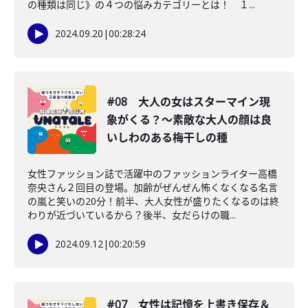
の種類は同じ》の４つの悩みカテゴリーとは！ １...
2024.09.20
|
00:28:24
#08 大人の女はスターマイン現
象がくる？〜素敵な大人の顔は良
いしわのある梅干しの種
女性ファッション誌で活躍中のファッションライター高橋
奈央さん２回目の登場。加齢がぜんぜん怖くなくなる名言
の嵐と笑いの20分！前半、大人女性が盛りたくなるのは終
わりが近づいているから？後半、女だらけの職...
2024.09.12
|
00:20:59
#07 女性は記憶を上書き保存＆