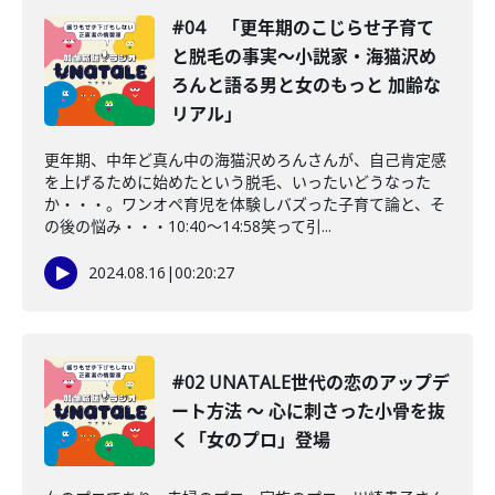
#04 「更年期のこじらせ子育て
と脱毛の事実〜小説家・海猫沢め
ろんと語る男と女のもっと 加齢な
リアル」
更年期、中年ど真ん中の海猫沢めろんさんが、自己肯定感
を上げるために始めたという脱毛、いったいどうなった
か・・・。ワンオペ育児を体験しバズった子育て論と、そ
の後の悩み・・・10:40〜14:58笑って引...
2024.08.16
|
00:20:27
#02 UNATALE世代の恋のアップデ
ート方法 〜 心に刺さった小骨を抜
く「女のプロ」登場