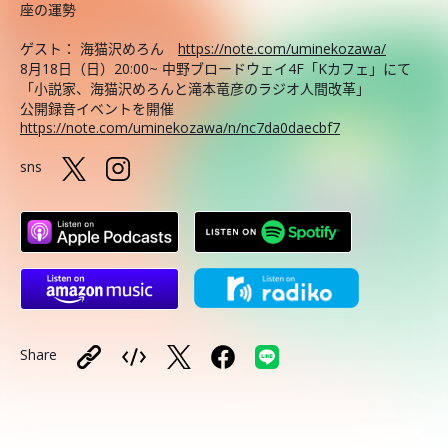
座の運勢
ゲスト： 海猫沢めろん
https://note.com/uminekozawa/
8月18日（日）20:00~ 中野ブロードウェイ4F「Kカフェ」にて
「小説家、海猫沢めろんと滝本竜彦のラジオ人間改革」
公開録音イベントを開催
https://note.com/uminekozawa/n/nc7da0daecbf7
sns
Share