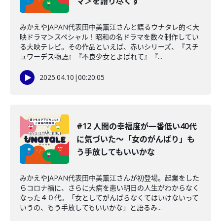
マ＞を語り尽くす
みかえやJAPAN代表田中美薫江さんと語るウナタレ的＜大
映ドラマ＞スペシャル！昭和の名ドラマを数々制作してい
る大映テレビ。その作品といえば、赤いシリーズ、『スチ
ュワーデス物語』『不良少女とよばれて』『...
2025.04.10
|
00:20:05
#12 人間の幸福度が一番低い40代
に気づいた〜「女のがんばり」も
う手放してもいいかな
みかえやJAPAN代表田中美薫江さんが初登場。起業をした
らコロナ禍に、さらに大病を患い明日の人生がわからなく
なった４０代。「女としてがんばらなくてはいけないって
いうの、もう手放してもいいかな」と語るみ...