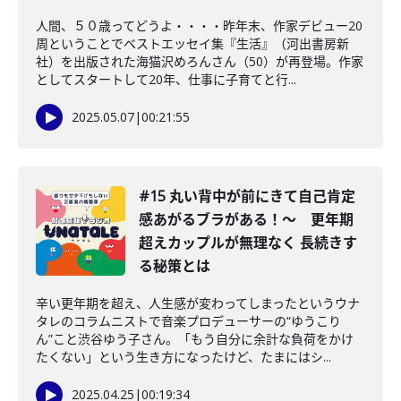
人間、５０歳ってどうよ・・・・昨年末、作家デビュー20
周ということでベストエッセイ集『生活』（河出書房新
社）を出版された海猫沢めろんさん（50）が再登場。作家
としてスタートして20年、仕事に子育てと行...
2025.05.07
|
00:21:55
#15 丸い背中が前にきて自己肯定
感あがるブラがある！〜 更年期
超えカップルが無理なく 長続きす
る秘策とは
辛い更年期を超え、人生感が変わってしまったというウナ
タレのコラムニストで音楽プロデューサーの“ゆうこり
ん”こと渋谷ゆう子さん。「もう自分に余計な負荷をかけ
たくない」という生き方になったけど、たまにはシ...
2025.04.25
|
00:19:34