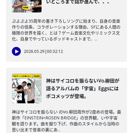
いところまで話が進んで、、、
ぷよぷよ35周年の書き下ろしソングに始まり、自身の音楽
作りの信条、コラボレーションする理由、SFにある人間の
極限の世界を描く、とは？ゲーム音楽文化やリミックス文
化、自身でやっているポッドキャストまで、...
2026.05.29
|
00:32:12
神はサイコロを振らないVo.柳田が
語るアルバムの「宇宙」Eggsには
ポコメッツが登場。
神はサイコロを振らない のVo.柳田周作が2度めの登場。最
新作「EINSTEIN=ROSEN BRIDGE」の世界観、いや宇宙
観を語ります。曲を掘り下げ、作曲のスタイルから当時の
思い出まで音楽の裏にあ...