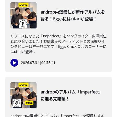
androp内澤崇仁が新作アルバムを
語る！Eggsにはutariが登場！
リリースになった『imperfect』をソングライター内澤崇仁
と語り合いました！お馴染みのアーティストとの深掘りイ
ンタビューは唯一無二です！Eggs Crack Out!のコーナーに
はutariが登場...
2026.07.31
|
00:58:41
andropのアルバム「imperfect」
に迫る完結編！
andropの内澤崇仁とアルバム「imperfect」を深掘りする