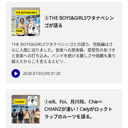
②THE BOYS&GIRLSワタナベシン
ゴが語る
THE BOYS&GIRLSワタナベシンゴとの語り、完結編はさ
らに人間に迫りました。音楽への原体験、感受性の気づき
と音楽への打ち込み。バンドを続ける難しさや困難も乗り
越えたからこそ言えるエピソ...
2026.07.03
|
00:31:20
①eill、Foi、月川玲、Chie＝
CHIANZが凄い！Cielyがロックト
ラップのルーツを語る。