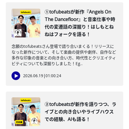
①tofubeatsが新作『Angels On
The Dancefloor』と音楽仕事や時
代の変遷話の深掘り！はしもとね
ねはフォークを語る！
念願のtofubeatsさん登場で語り合いまくる！リリースに
なった新作について、そして楽曲の提供や劇伴、自作など
多作な印象の音楽との向き合い方、時代性とクリエイティ
ビティについても深掘りしました！Eg...
2026.06.19
|
01:00:24
②tofubeatsが新作を語りつつ、ラ
イブとの向き合いやライブハウス
での経験、AIも語る！