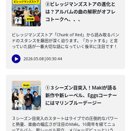
②ビレッジマンズストアの進化と
は？アルバムの曲の解釈がオフレ
コトークへ、、、
ビレッジマンズストア「Chunk of Red」から読み取るバン
ドのスタンスを藤田が深く迫ります。「カットする」と言
っていた話が一番大切な話になっていく後半に注目です！
2026.05.08
|
00:30:44
①３シーズン目突入！Makiが語る
新作や新レーベル、Eggsコーナー
にはマリンブルーデージー
３シーズン目突入のスタートはライブでの圧倒的なパワー
と熱量、楽曲の幅広さが注目のMaki。10周年を経てニュ
ーアルバム、新レーベル設立、メジャーデビューという