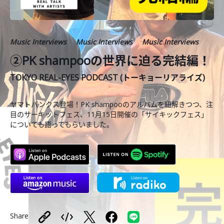
Music Interviews
Music Interviews
Music Interviews
②PK shampooの世界に迫る完結編！
TOKYO REAL-EYES PODCAST (トーキョーリアライズ)
ヤマトパンクス登場！PK shampooのアルバムを紐解きつつ、注
目のサーキットフェス、11月15日開催の「サイキックフェス」
についても語ってもらいました。
Share