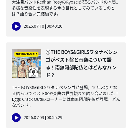
大注目バンドRedhair RosyのRyoseiが語るバンドの本質。
多様な音楽性を表現する今の世代としてみているものと
は？語り合い完結編です。
2026.07.10
|
00:40:20
①THE BOYS&GIRLSワタナベシン
ゴがベスト盤と音楽について語
る！南無阿部陀仏とはどんなバン
ド？
THE BOYS&GIRLSワタナベシンゴが登場。10年ぶりとな
る語らいでベスト盤や楽曲の世界観まで語り合いました！
Eggs Crack Out!のコーナーには南無阿部陀仏が登場。どん
なバンド...
2026.07.03
|
00:55:29