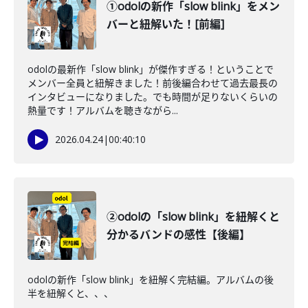
①odolの新作「slow blink」をメン
バーと紐解いた！[前編]
odolの最新作「slow blink」が傑作すぎる！ということで
メンバー全員と紐解きました！前後編合わせて過去最長の
インタビューになりました。でも時間が足りないくらいの
熱量です！アルバムを聴きながら...
2026.04.24
|
00:40:10
②odolの「slow blink」を紐解くと
分かるバンドの感性【後編】
odolの新作「slow blink」を紐解く完結編。アルバムの後
半を紐解くと、、、