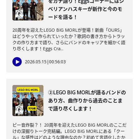
をガチ語り！Eggsコーナーにはシ
ベリアンハスキーが新作と今のモ
ードを語る！
20周年を迎えたLEGO BIG MORLが登場！新曲「OURS」
はどうやって作られていったか？歌詞の書き方からトラッ
クの作り方まで語り、さらにバンドのキャリアを細かく語
り尽くします！Eggs Cra...
2026.05.15
|
00:56:03
②LEGO BIG MORLが語るバンドの
あり方、曲作りから過去のことま
で語り尽くします！
ピー音炸裂？！ 20周年を迎えたLEGO BIG MORLのここだ
けの深掘りトーク完結編。LEGO BIG MORLにある「クー
ル」な感性はどのような理由なのか？初めて言語化したか