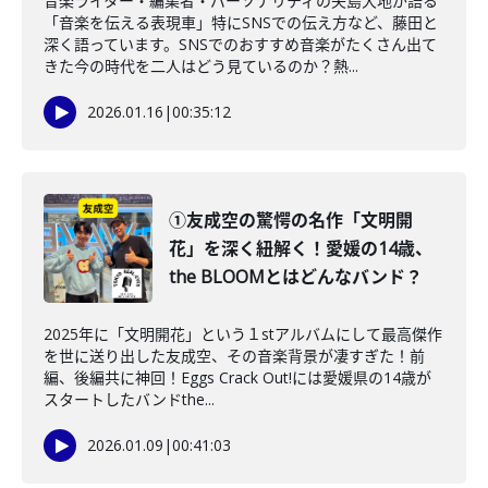
音楽ライター・編集者・パーソナリティの矢島大地が語る
「音楽を伝える表現車」特にSNSでの伝え方など、藤田と
深く語っています。SNSでのおすすめ音楽がたくさん出て
きた今の時代を二人はどう見ているのか？熱...
2026.01.16
|
00:35:12
①友成空の驚愕の名作「文明開
花」を深く紐解く！愛媛の14歳、
the BLOOMとはどんなバンド？
2025年に「文明開花」という１stアルバムにして最高傑作
を世に送り出した友成空、その音楽背景が凄すぎた！前
編、後編共に神回！Eggs Crack Out!には愛媛県の14歳が
スタートしたバンドthe...
2026.01.09
|
00:41:03