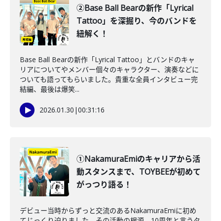
②Base Ball Bearの新作「Lyrical
Tattoo」を深掘り、今のバンドを
紐解く！
Base Ball Bearの新作「Lyrical Tattoo」とバンドのキャ
リアについてやメンバー個々のキャラクター、演奏などに
ついても語ってもらいました。貴重な全員インタビュー完
結編、最後は爆笑...
2026.01.30
|
00:31:16
①NakamuraEmiのキャリアから活
動スタンスまで、TOYBEEが初めて
がっつり語る！
デビュー当時からずっと交流のあるNakamuraEmiに初め
てじっくり迫りました。その活動の根源、10周年と言うタ