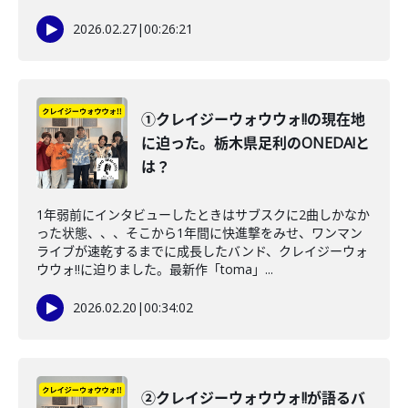
2026.02.27
|
00:26:21
①クレイジーウォウウォ!!の現在地
に迫った。栃木県足利のONEDA!と
は？
1年弱前にインタビューしたときはサブスクに2曲しかなか
った状態、、、そこから1年間に快進撃をみせ、ワンマン
ライブが速乾するまでに成長したバンド、クレイジーウォ
ウウォ!!に迫りました。最新作「toma」...
2026.02.20
|
00:34:02
②クレイジーウォウウォ!!が語るバ