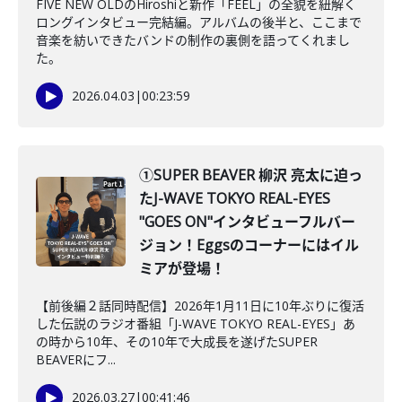
FIVE NEW OLDのHiroshiと新作「FEEL」の全貌を紐解く
ロングインタビュー完結編。アルバムの後半と、ここまで
音楽を紡いできたバンドの制作の裏側を語ってくれまし
た。
2026.04.03
|
00:23:59
①SUPER BEAVER 柳沢 亮太に迫っ
たJ-WAVE TOKYO REAL-EYES
"GOES ON"インタビューフルバー
ジョン！Eggsのコーナーにはイル
ミアが登場！
【前後編２話同時配信】2026年1月11日に10年ぶりに復活
した伝説のラジオ番組「J-WAVE TOKYO REAL-EYES」あ
の時から10年、その10年で大成長を遂げたSUPER
BEAVERにフ...
2026.03.27
|
00:41:46