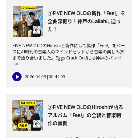
①FIVE NEW OLDの新作「Feel」を
全曲深掘り！神戸のLailahに迫っ
た！
FIVE NEW OLDのHiroshiと新作にして傑作「Feel」をベー
スにAI時代の音楽人のマインドセットから音楽の楽しみ方
まで語り合いました。Eggs Crack Out!には神戸のバンド
Lai...
2026.04.03
|
00:44:05
②FIVE NEW OLDのHiroshiが語る
アルバム「Feel」の全貌と音楽制
作の裏側