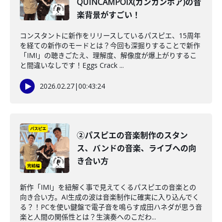
QUINCAMPOIX(カンカンポア)の音
楽背景がすごい！
コンスタントに新作をリリースしているパスピエ、15周年
を経ての新作のモードとは？今回も深掘りすることで新作
「IMI」の聴きごたえ、理解度、解像度が爆上がりするこ
と間違いなしです！Eggs Crack ...
2026.02.27
|
00:43:24
②パスピエの音楽制作のスタン
ス、バンドの音楽、ライブへの向
き合い方
新作「IMI」を紐解く事で見えてくるパスピエの音楽との
向き合い方。AI生成の波は音楽制作に確実に入り込んでく
る？！PCを使い鍵盤で電子音を鳴らす成田ハネダが思う音
楽と人間の関係性とは？生演奏へのこだわ...