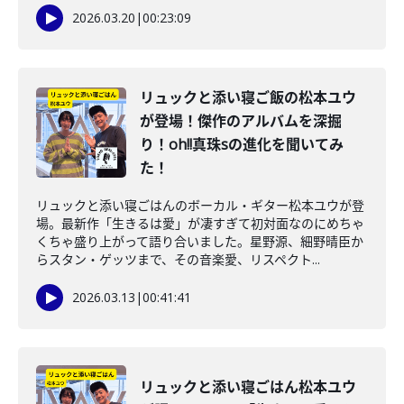
2026.03.20
|
00:23:09
リュックと添い寝ご飯の松本ユウ
が登場！傑作のアルバムを深掘
り！oh!!真珠sの進化を聞いてみ
た！
リュックと添い寝ごはんのボーカル・ギター松本ユウが登
場。最新作「生きるは愛」が凄すぎて初対面なのにめちゃ
くちゃ盛り上がって語り合いました。星野源、細野晴臣か
らスタン・ゲッツまで、その音楽愛、リスペクト...
2026.03.13
|
00:41:41
リュックと添い寝ごはん松本ユウ