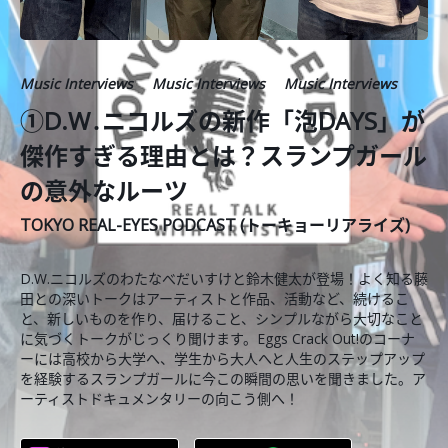
Music Interviews
Music Interviews
Music Interviews
①D.W․ニコルズの新作「泡DAYS」が
傑作すぎる理由とは？スランプガール
の意外なルーツ
TOKYO REAL-EYES PODCAST (トーキョーリアライズ)
D.W.ニコルズのわたなべだいすけと鈴木健太が登場！よく知る藤
田との深いトークはアーティストと作品、活動など、続けるこ
と、新しいものを作り、届けること、シンプルながら大切なこと
に気づくトークがじっくり聞けます。Eggs Crack Out!のコーナ
ーには高校から大学へ、学生から大人へと人生のステップアップ
を経験するスランプガールに今この瞬間の思いを聞きました。ア
ーティストドキュメンタリーの向こう側へ！