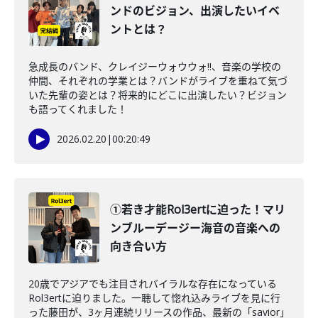
ンドのビジョン、出演したいイベ
ントとは？
急成長のバンド、クレイジーウォウウォ!!、音楽の学校の
仲間、それぞれの学業とは？バンドがライブを重ねて気づ
いた先輩の姿とは？将来的にどこに出演したい？ビジョン
も語ってくれました！
2026.02.20
|
00:20:49
①若き才能Rol3ertに迫った！マリ
ンブルーデージー海音の音楽への
向き合い方
20歳でアジアでも注目されバイラルな存在になっている
Rol3ertに迫りました。一聴して惚れ込みライブを見に行
った藤田が、3ヶ月連続リリースの作品、最新の「savior」