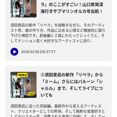
ラ」のここがすごい！山口県発深
海行きサブマリンオルカ号出航！
須田景凪の新作「リベラ」を紐解きながら、そのアーティ
スト性、曲の作り方、作品に込める心情など徹底的に掘り
下げた神回です。前後編と２話にわたってじっくりと、そ
してテンション高く大好きなアーティストに迫り...
2026.02.06
|
00:37:37
②須田景凪の新作「リベラ」から
「ミーム」さらにはバルーン「シ
ャルル」まで、そしてライブにつ
いても
須田景凪に迫った完結編。最新作から見えるアーティス
ト、クリエイターとしての矜持、そして純粋な音楽好きと
してのリスナー耳、消費される音楽に対峙して、そして一