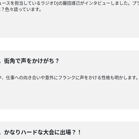
ュースを担当しているラジオDJの藤田琢己がインタビューしました。プ
は？色々語っています。
編。街角で声をかけがち？
ク、仕事への向き合いや意外にフランクに声をかける性格も明かします
編。かなりハードな大会に出場？！