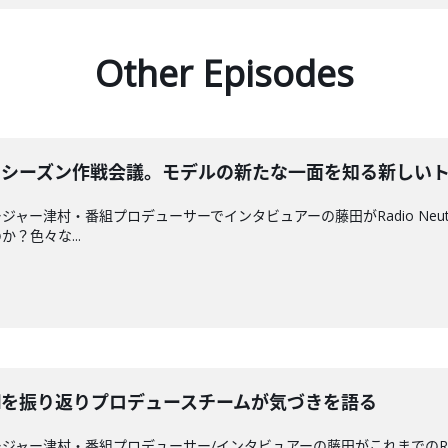
Other Episodes
のセカンドシーズン作戦会議。モデルの新たな一面を知る新しい
ャー津村・番組プロデューサーでインタビュアーの藤田がRadio Neu
？色々な...
utralを振り返りプロデュースチームが気づきを語る
ャー津村・番組プロデューサー/インタビュアーの藤田がこれまでのRadi