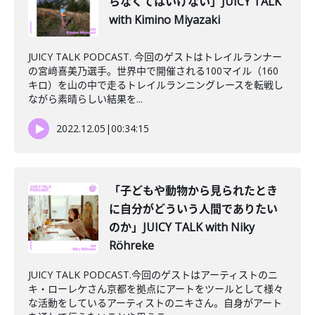
らなくてはいけない」JUICY TALK
with Kimino Miyazaki
JUICY TALK PODCAST. 今回のゲストはトレイルランナー
の宮﨑喜美乃選手。世界中で開催される100マイル（160
キロ）を山の中で走るトレイルランニングレースを転戦し
ながら素晴らしい結果を...
2022.12.05
|
00:34:15
「子どもや動物から見られたとき
に自分がどういう人間でありたい
のか」JUICY TALK with Niky
Röhreke
JUICY TALK PODCAST.今回のゲストはアーティストのニ
キ・ローレケさん京都を拠点にアートをツールとして様々
な活動をしているアーティストのニキさん。自身がアート