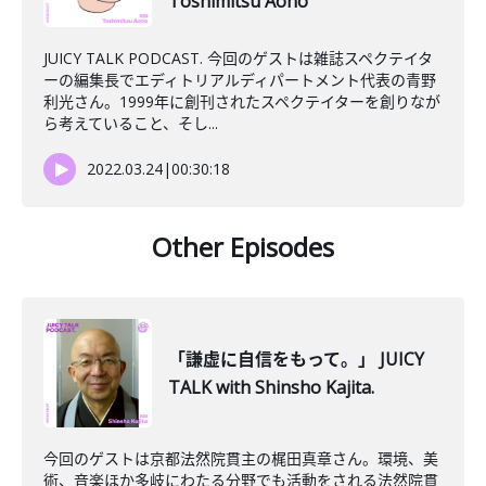
Toshimitsu Aono
JUICY TALK PODCAST. 今回のゲストは雑誌スペクテイタ
ーの編集長でエディトリアルディパートメント代表の青野
利光さん。1999年に創刊されたスペクテイターを創りなが
ら考えていること、そし...
2022.03.24
|
00:30:18
Other Episodes
「謙虚に自信をもって。」 JUICY
TALK with Shinsho Kajita.
今回のゲストは京都法然院貫主の梶田真章さん。環境、美
術、音楽ほか多岐にわたる分野でも活動をされる法然院貫