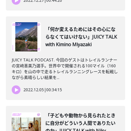
2022.12.27
|
00:44:20
「何か変えるためにはその心にな
らなくてはいけない」JUICY TALK
with Kimino Miyazaki
JUICY TALK PODCAST. 今回のゲストはトレイルランナー
の宮﨑喜美乃選手。世界中で開催される100マイル（160
キロ）を山の中で走るトレイルランニングレースを転戦し
ながら素晴らしい結果を...
2022.12.05
|
00:34:15
「子どもや動物から見られたとき
に自分がどういう人間でありたい
のか」JUICY TALK with Niky