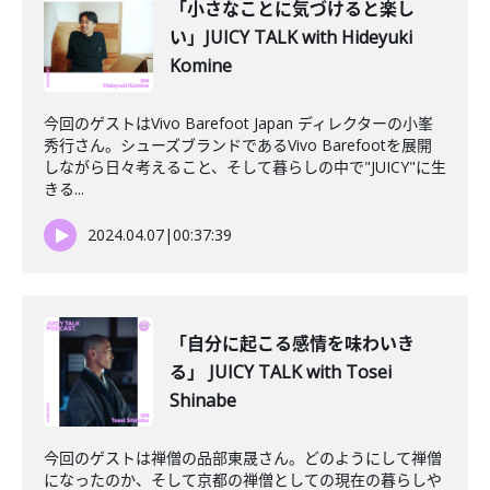
「小さなことに気づけると楽し
い」JUICY TALK with Hideyuki
Komine
今回のゲストはVivo Barefoot Japan ディレクターの小峯
秀行さん。シューズブランドであるVivo Barefootを展開
しながら日々考えること、そして暮らしの中で"JUICY"に生
きる...
2024.04.07
|
00:37:39
「自分に起こる感情を味わいき
る」 JUICY TALK with Tosei
Shinabe
今回のゲストは禅僧の品部東晟さん。どのようにして禅僧
になったのか、そして京都の禅僧としての現在の暮らしや