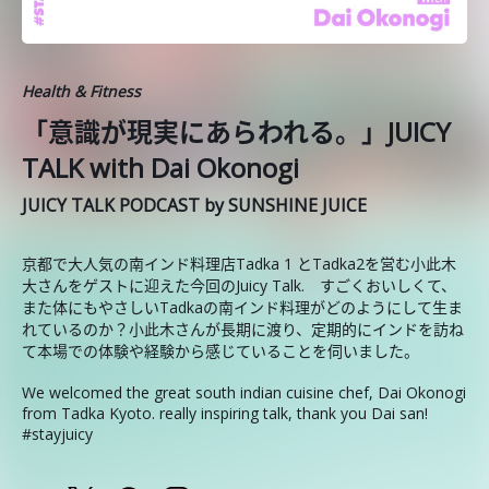
Health & Fitness
「意識が現実にあらわれる。」JUICY
TALK with Dai Okonogi
JUICY TALK PODCAST by SUNSHINE JUICE
京都で大人気の南インド料理店Tadka 1 とTadka2を営む小此木
大さんをゲストに迎えた今回のJuicy Talk. すごくおいしくて、
また体にもやさしいTadkaの南インド料理がどのようにして生ま
れているのか？小此木さんが長期に渡り、定期的にインドを訪ね
て本場での体験や経験から感じていることを伺いました。
We welcomed the great south indian cuisine chef, Dai Okonogi
from Tadka Kyoto. really inspiring talk, thank you Dai san!
#stayjuicy