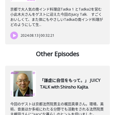
京都で大人気の南インド料理店Tadka 1 とTadka2を営む
小此木大さんをゲストに迎えた今回のJuicy Talk. すごく
おいしくて、また体にもやさしいTadkaの南インド料理が
どのようにして生...
2024.08.13
|
00:32:21
Other Episodes
「謙虚に自信をもって。」 JUICY
TALK with Shinsho Kajita.
今回のゲストは京都法然院貫主の梶田真章さん。環境、美
術、音楽ほか多岐にわたる分野でも活動をされる法然院貫
主梶田さんに"juicy"な暮らしのヒントを伺いました。