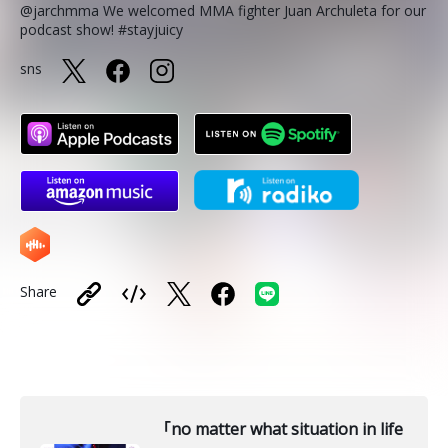
@jarchmma We welcomed MMA fighter Juan Archuleta for our
podcast show! #stayjuicy
sns
Share
「no matter what situation in life