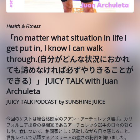
Health & Fitness
「no matter what situation in life I
get put in, I know I can walk
through.(自分がどんな状況におかれ
ても諦めなければ必ずやりきることが
できる）」 JUICY TALK with Juan
Archuleta
JUICY TALK PODCAST by SUNSHINE JUICE
今回のゲストは総合格闘家のフアン・アーチュレッタ選手。カリ
フォルニア出身の格闘家であるアーチュレッタ選手の日々の暮ら
しや、食について、格闘家として活動しながら日々感じること、
世界レベルで活躍するアスリートの強さの秘密を伺いました。