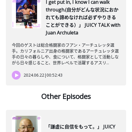
I get put in, I know I can walk
through.(自分がどんな状況におか
れても諦めなければ必ずやりきる
ことができる）」 JUICY TALK with
Juan Archuleta
今回のゲストは総合格闘家のフアン・アーチュレッタ選
手。カリフォルニア出身の格闘家であるアーチュレッタ選
手の日々の暮らしや、食について、格闘家として活動しな
がら日々感じること、世界レベルで活躍するアスリ...
2024.06.22
|
00:52:43
Other Episodes
「謙虚に自信をもって。」 JUICY